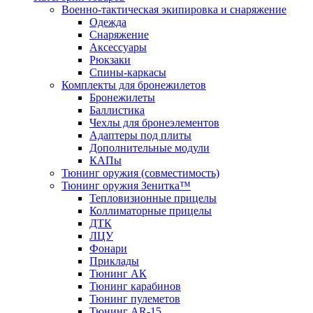
Военно-тактическая экипировка и снаряжение
Одежда
Снаряжение
Аксессуары
Рюкзаки
Спины-каркасы
Комплекты для бронежилетов
Бронежилеты
Баллистика
Чехлы для бронеэлементов
Адаптеры под плиты
Дополнительные модули
КАПы
Тюнинг оружия (совместимость)
Тюнинг оружия Зенитка™
Тепловизионные прицелы
Коллиматорные прицелы
ДТК
ЛЦУ
Фонари
Приклады
Тюнинг АК
Тюнинг карабинов
Тюнинг пулеметов
Тюнинг AR-15