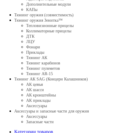
Дополнительные модули
КАПы
Тюнинг оружия (совместимость)
Тюнинг оружия Зенитка™
Тепловизионные прицелы
Коллиматорные прицелы
ДТК
ЛЦУ
Фонари
Приклады
Тюнинг АК
Тюнинг карабинов
Тюнинг пулеметов
Тюнинг AR-15
Тюнинг АК SAG (Концерн Калашников)
АК цевья
АК шасси
АК кронштейны
АК приклады
Аксессуары
Аксессуары и запасные части для оружия
Аксессуары
Запасные части
Категории товаров