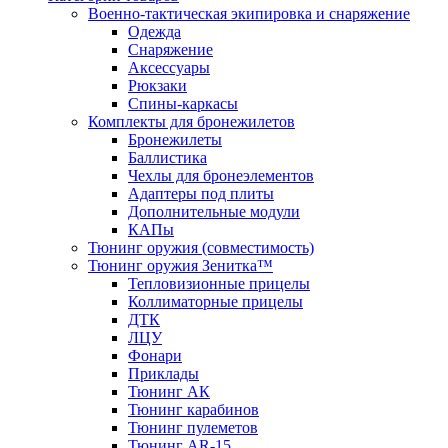
Военно-тактическая экипировка и снаряжение
Одежда
Снаряжение
Аксессуары
Рюкзаки
Спины-каркасы
Комплекты для бронежилетов
Бронежилеты
Баллистика
Чехлы для бронеэлементов
Адаптеры под плиты
Дополнительные модули
КАПы
Тюнинг оружия (совместимость)
Тюнинг оружия Зенитка™
Тепловизионные прицелы
Коллиматорные прицелы
ДТК
ЛЦУ
Фонари
Приклады
Тюнинг АК
Тюнинг карабинов
Тюнинг пулеметов
Тюнинг AR-15