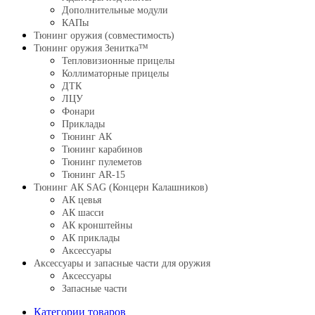
Дополнительные модули
КАПы
Тюнинг оружия (совместимость)
Тюнинг оружия Зенитка™
Тепловизионные прицелы
Коллиматорные прицелы
ДТК
ЛЦУ
Фонари
Приклады
Тюнинг АК
Тюнинг карабинов
Тюнинг пулеметов
Тюнинг AR-15
Тюнинг АК SAG (Концерн Калашников)
АК цевья
АК шасси
АК кронштейны
АК приклады
Аксессуары
Аксессуары и запасные части для оружия
Аксессуары
Запасные части
Категории товаров