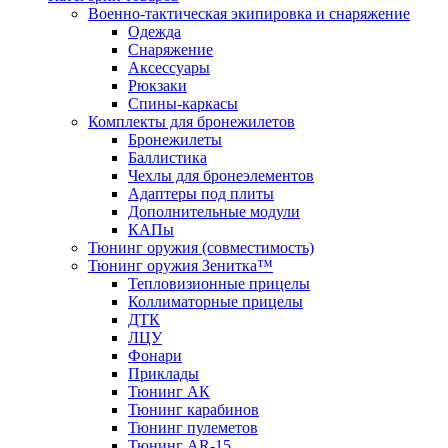
Военно-тактическая экипировка и снаряжение
Одежда
Снаряжение
Аксессуары
Рюкзаки
Спины-каркасы
Комплекты для бронежилетов
Бронежилеты
Баллистика
Чехлы для бронеэлементов
Адаптеры под плиты
Дополнительные модули
КАПы
Тюнинг оружия (совместимость)
Тюнинг оружия Зенитка™
Тепловизионные прицелы
Коллиматорные прицелы
ДТК
ЛЦУ
Фонари
Приклады
Тюнинг АК
Тюнинг карабинов
Тюнинг пулеметов
Тюнинг AR-15