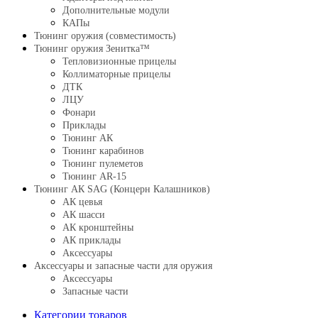
Дополнительные модули
КАПы
Тюнинг оружия (совместимость)
Тюнинг оружия Зенитка™
Тепловизионные прицелы
Коллиматорные прицелы
ДТК
ЛЦУ
Фонари
Приклады
Тюнинг АК
Тюнинг карабинов
Тюнинг пулеметов
Тюнинг AR-15
Тюнинг АК SAG (Концерн Калашников)
АК цевья
АК шасси
АК кронштейны
АК приклады
Аксессуары
Аксессуары и запасные части для оружия
Аксессуары
Запасные части
Категории товаров