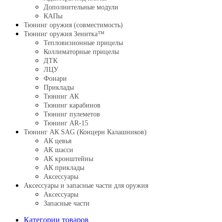
Дополнительные модули
КАПы
Тюнинг оружия (совместимость)
Тюнинг оружия Зенитка™
Тепловизионные прицелы
Коллиматорные прицелы
ДТК
ЛЦУ
Фонари
Приклады
Тюнинг АК
Тюнинг карабинов
Тюнинг пулеметов
Тюнинг AR-15
Тюнинг АК SAG (Концерн Калашников)
АК цевья
АК шасси
АК кронштейны
АК приклады
Аксессуары
Аксессуары и запасные части для оружия
Аксессуары
Запасные части
Категории товаров