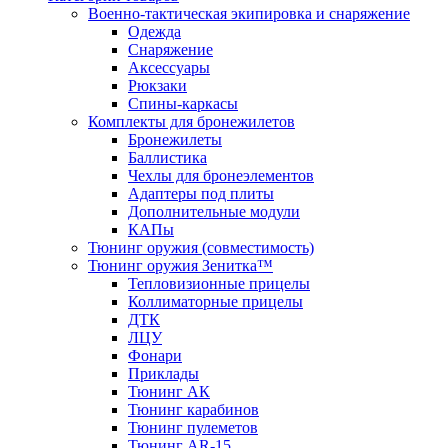
Военно-тактическая экипировка и снаряжение
Одежда
Снаряжение
Аксессуары
Рюкзаки
Спины-каркасы
Комплекты для бронежилетов
Бронежилеты
Баллистика
Чехлы для бронеэлементов
Адаптеры под плиты
Дополнительные модули
КАПы
Тюнинг оружия (совместимость)
Тюнинг оружия Зенитка™
Тепловизионные прицелы
Коллиматорные прицелы
ДТК
ЛЦУ
Фонари
Приклады
Тюнинг АК
Тюнинг карабинов
Тюнинг пулеметов
Тюнинг AR-15