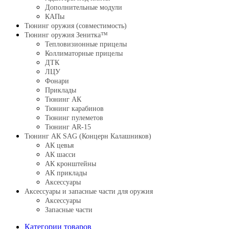
Дополнительные модули
КАПы
Тюнинг оружия (совместимость)
Тюнинг оружия Зенитка™
Тепловизионные прицелы
Коллиматорные прицелы
ДТК
ЛЦУ
Фонари
Приклады
Тюнинг АК
Тюнинг карабинов
Тюнинг пулеметов
Тюнинг AR-15
Тюнинг АК SAG (Концерн Калашников)
АК цевья
АК шасси
АК кронштейны
АК приклады
Аксессуары
Аксессуары и запасные части для оружия
Аксессуары
Запасные части
Категории товаров