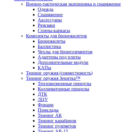
Военно-тактическая экипировка и снаряжение
Одежда
Снаряжение
Аксессуары
Рюкзаки
Спины-каркасы
Комплекты для бронежилетов
Бронежилеты
Баллистика
Чехлы для бронеэлементов
Адаптеры под плиты
Дополнительные модули
КАПы
Тюнинг оружия (совместимость)
Тюнинг оружия Зенитка™
Тепловизионные прицелы
Коллиматорные прицелы
ДТК
ЛЦУ
Фонари
Приклады
Тюнинг АК
Тюнинг карабинов
Тюнинг пулеметов
Тюнинг AR-15