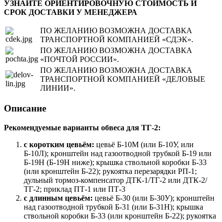
УЗНАЙТЕ ОРИЕНТИРОВОЧНУЮ СТОИМОСТЬ И
СРОК ДОСТАВКИ У МЕНЕДЖЕРА
ПО ЖЕЛАНИЮ ВОЗМОЖНА ДОСТАВКА
ТРАНСПОРТНОЙ КОМПАНИЕЙ «СДЭК».
ПО ЖЕЛАНИЮ ВОЗМОЖНА ДОСТАВКА
«ПОЧТОЙ РОССИИ».
ПО ЖЕЛАНИЮ ВОЗМОЖНА ДОСТАВКА
ТРАНСПОРТНОЙ КОМПАНИЕЙ «ДЕЛОВЫЕ
ЛИНИИ».
Описание
Рекомендуемые варианты обвеса для ТГ-2:
с коротким цевьём:
цевьё Б-10М (или Б-10У, или
Б-10Л); кронштейн над газоотводной трубкой Б-19 или
Б-19Н (Б-19Н ниже); крышка ствольной коробки Б-33
(или кронштейн Б-22); рукоятка перезарядки РП-1;
дульный тормоз-компенсатор ДТК-1/ТГ-2 или ДТК-2/
ТГ-2; приклад ПТ-1 или ПТ-3
с длинным цевьём:
цевьё Б-30 (или Б-30У); кронштейн
над газоотводной трубкой Б-31 (или Б-31Н); крышка
ствольной коробки Б-33 (или кронштейн Б-22); рукоятка