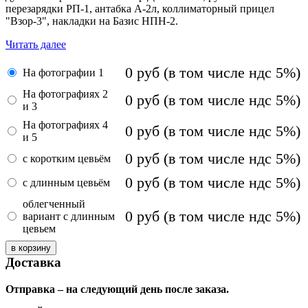
перезарядки РП-1, антабка А-2л, коллиматорный прицел
"Взор-3", накладки на Базис НПН-2.
Читать далее
0
руб
(в том числе ндс 5%)
На фотографии 1
На фотографиях 2
0
руб
(в том числе ндс 5%)
и 3
На фотографиях 4
0
руб
(в том числе ндс 5%)
и 5
0
руб
(в том числе ндс 5%)
с коротким цевьём
0
руб
(в том числе ндс 5%)
с длинным цевьём
облегченный
0
руб
(в том числе ндс 5%)
вариант с длинным
цевьем
Доставка
Отправка – на следующий день после заказа.