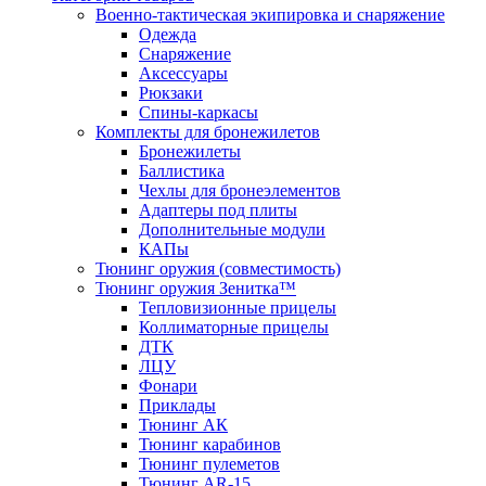
Военно-тактическая экипировка и снаряжение
Одежда
Снаряжение
Аксессуары
Рюкзаки
Спины-каркасы
Комплекты для бронежилетов
Бронежилеты
Баллистика
Чехлы для бронеэлементов
Адаптеры под плиты
Дополнительные модули
КАПы
Тюнинг оружия (совместимость)
Тюнинг оружия Зенитка™
Тепловизионные прицелы
Коллиматорные прицелы
ДТК
ЛЦУ
Фонари
Приклады
Тюнинг АК
Тюнинг карабинов
Тюнинг пулеметов
Тюнинг AR-15