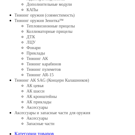
Дополнительные модули
КАПы
Тюнинг оружия (совместимость)
Тюнинг оружия Зенитка™
Тепловизионные прицелы
Коллиматорные прицелы
ДТК
ЛЦУ
Фонари
Приклады
Тюнинг АК
Тюнинг карабинов
Тюнинг пулеметов
Тюнинг AR-15
Тюнинг АК SAG (Концерн Калашников)
АК цевья
АК шасси
АК кронштейны
АК приклады
Аксессуары
Аксессуары и запасные части для оружия
Аксессуары
Запасные части
Категории товаров