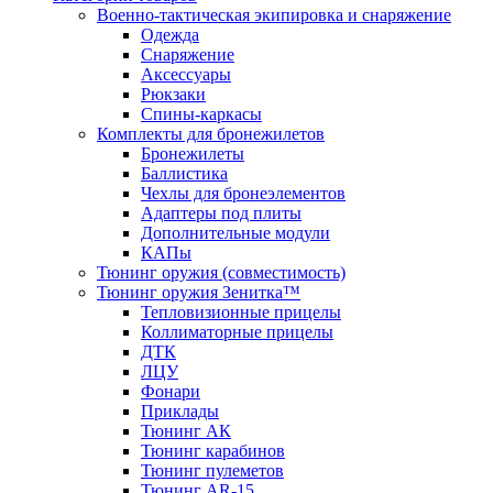
Военно-тактическая экипировка и снаряжение
Одежда
Снаряжение
Аксессуары
Рюкзаки
Спины-каркасы
Комплекты для бронежилетов
Бронежилеты
Баллистика
Чехлы для бронеэлементов
Адаптеры под плиты
Дополнительные модули
КАПы
Тюнинг оружия (совместимость)
Тюнинг оружия Зенитка™
Тепловизионные прицелы
Коллиматорные прицелы
ДТК
ЛЦУ
Фонари
Приклады
Тюнинг АК
Тюнинг карабинов
Тюнинг пулеметов
Тюнинг AR-15