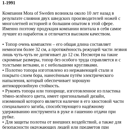
1-1991
Компания Mora of Sweden возникла около 10 лет назад в
результате слияния двух шведских производителей ножей с
многолетней историей и большим опытом в этой сфере.
Именно поэтому продукция компании впитала в себя самое
лучшее из наработок и отличается высоким качеством.
• Топор очень компактен – его общая длина составляет
немногим более 32 см, а протяжённость режущей части лезвия
лишь чуть-чуть не дотягивает до 12 см. Несмотря на такие
скромные размеры, топор без особого труда справляется и с
толстыми ветками, и с небольшими кругляками.
• Полотно топора изготовлено из нержавеющей стали и
покрыто слоем бора, нанесённым путём электрического
напыления, который обеспечивает хорошую
антикоррозийную стойкость.
• Рукоять топора или топорище, изготовленное из пластика
тёмно-зелёного цвета, имеет оригинальный дизайн,
изюминкой которого является наличие в его хвостовой части
специального загиба, способствующего надёжному
удерживанию инструмента в руке и гашению отдачи при
рубке.
• Для защиты полотна от внешних воздействий, а также для
безопасности окружающих людей или предметов при