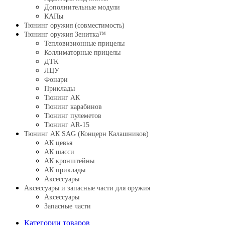
Дополнительные модули
КАПы
Тюнинг оружия (совместимость)
Тюнинг оружия Зенитка™
Тепловизионные прицелы
Коллиматорные прицелы
ДТК
ЛЦУ
Фонари
Приклады
Тюнинг АК
Тюнинг карабинов
Тюнинг пулеметов
Тюнинг AR-15
Тюнинг АК SAG (Концерн Калашников)
АК цевья
АК шасси
АК кронштейны
АК приклады
Аксессуары
Аксессуары и запасные части для оружия
Аксессуары
Запасные части
Категории товаров