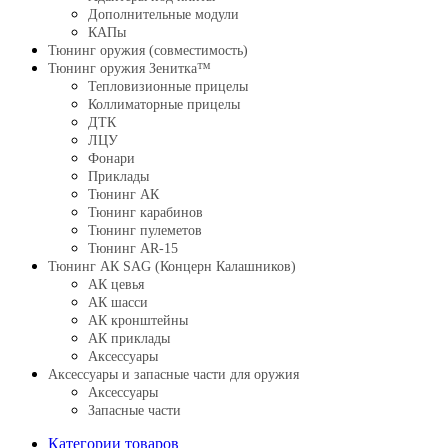
Дополнительные модули
КАПы
Тюнинг оружия (совместимость)
Тюнинг оружия Зенитка™
Тепловизионные прицелы
Коллиматорные прицелы
ДТК
ЛЦУ
Фонари
Приклады
Тюнинг АК
Тюнинг карабинов
Тюнинг пулеметов
Тюнинг AR-15
Тюнинг АК SAG (Концерн Калашников)
АК цевья
АК шасси
АК кронштейны
АК приклады
Аксессуары
Аксессуары и запасные части для оружия
Аксессуары
Запасные части
Категории товаров