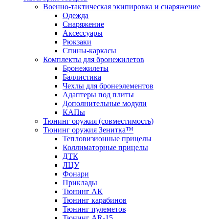
Военно-тактическая экипировка и снаряжение
Одежда
Снаряжение
Аксессуары
Рюкзаки
Спины-каркасы
Комплекты для бронежилетов
Бронежилеты
Баллистика
Чехлы для бронеэлементов
Адаптеры под плиты
Дополнительные модули
КАПы
Тюнинг оружия (совместимость)
Тюнинг оружия Зенитка™
Тепловизионные прицелы
Коллиматорные прицелы
ДТК
ЛЦУ
Фонари
Приклады
Тюнинг АК
Тюнинг карабинов
Тюнинг пулеметов
Тюнинг AR-15