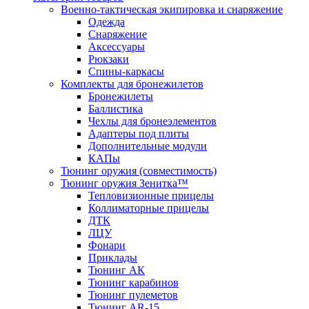
Военно-тактическая экипировка и снаряжение
Одежда
Снаряжение
Аксессуары
Рюкзаки
Спины-каркасы
Комплекты для бронежилетов
Бронежилеты
Баллистика
Чехлы для бронеэлементов
Адаптеры под плиты
Дополнительные модули
КАПы
Тюнинг оружия (совместимость)
Тюнинг оружия Зенитка™
Тепловизионные прицелы
Коллиматорные прицелы
ДТК
ЛЦУ
Фонари
Приклады
Тюнинг АК
Тюнинг карабинов
Тюнинг пулеметов
Тюнинг AR-15