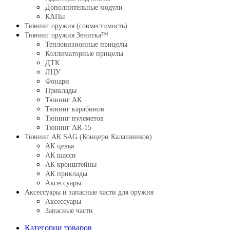
Дополнительные модули
КАПы
Тюнинг оружия (совместимость)
Тюнинг оружия Зенитка™
Тепловизионные прицелы
Коллиматорные прицелы
ДТК
ЛЦУ
Фонари
Приклады
Тюнинг АК
Тюнинг карабинов
Тюнинг пулеметов
Тюнинг AR-15
Тюнинг АК SAG (Концерн Калашников)
АК цевья
АК шасси
АК кронштейны
АК приклады
Аксессуары
Аксессуары и запасные части для оружия
Аксессуары
Запасные части
Категории товаров