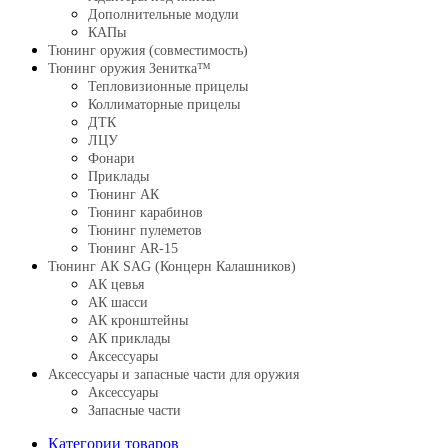
Дополнительные модули
КАПы
Тюнинг оружия (совместимость)
Тюнинг оружия Зенитка™
Тепловизионные прицелы
Коллиматорные прицелы
ДТК
ЛЦУ
Фонари
Приклады
Тюнинг АК
Тюнинг карабинов
Тюнинг пулеметов
Тюнинг AR-15
Тюнинг АК SAG (Концерн Калашников)
АК цевья
АК шасси
АК кронштейны
АК приклады
Аксессуары
Аксессуары и запасные части для оружия
Аксессуары
Запасные части
Категории товаров