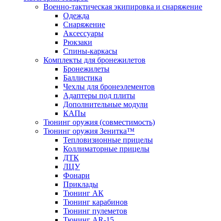
Военно-тактическая экипировка и снаряжение
Одежда
Снаряжение
Аксессуары
Рюкзаки
Спины-каркасы
Комплекты для бронежилетов
Бронежилеты
Баллистика
Чехлы для бронеэлементов
Адаптеры под плиты
Дополнительные модули
КАПы
Тюнинг оружия (совместимость)
Тюнинг оружия Зенитка™
Тепловизионные прицелы
Коллиматорные прицелы
ДТК
ЛЦУ
Фонари
Приклады
Тюнинг АК
Тюнинг карабинов
Тюнинг пулеметов
Тюнинг AR-15