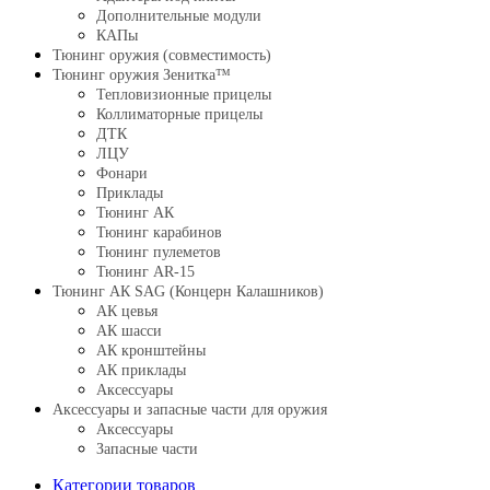
Дополнительные модули
КАПы
Тюнинг оружия (совместимость)
Тюнинг оружия Зенитка™
Тепловизионные прицелы
Коллиматорные прицелы
ДТК
ЛЦУ
Фонари
Приклады
Тюнинг АК
Тюнинг карабинов
Тюнинг пулеметов
Тюнинг AR-15
Тюнинг АК SAG (Концерн Калашников)
АК цевья
АК шасси
АК кронштейны
АК приклады
Аксессуары
Аксессуары и запасные части для оружия
Аксессуары
Запасные части
Категории товаров