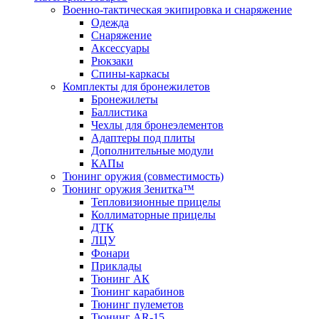
Военно-тактическая экипировка и снаряжение
Одежда
Снаряжение
Аксессуары
Рюкзаки
Спины-каркасы
Комплекты для бронежилетов
Бронежилеты
Баллистика
Чехлы для бронеэлементов
Адаптеры под плиты
Дополнительные модули
КАПы
Тюнинг оружия (совместимость)
Тюнинг оружия Зенитка™
Тепловизионные прицелы
Коллиматорные прицелы
ДТК
ЛЦУ
Фонари
Приклады
Тюнинг АК
Тюнинг карабинов
Тюнинг пулеметов
Тюнинг AR-15