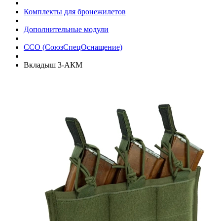
Комплекты для бронежилетов
Дополнительные модули
ССО (СоюзСпецОснащение)
Вкладыш 3-АКМ