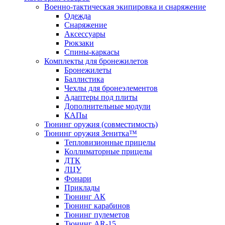
Военно-тактическая экипировка и снаряжение
Одежда
Снаряжение
Аксессуары
Рюкзаки
Спины-каркасы
Комплекты для бронежилетов
Бронежилеты
Баллистика
Чехлы для бронеэлементов
Адаптеры под плиты
Дополнительные модули
КАПы
Тюнинг оружия (совместимость)
Тюнинг оружия Зенитка™
Тепловизионные прицелы
Коллиматорные прицелы
ДТК
ЛЦУ
Фонари
Приклады
Тюнинг АК
Тюнинг карабинов
Тюнинг пулеметов
Тюнинг AR-15