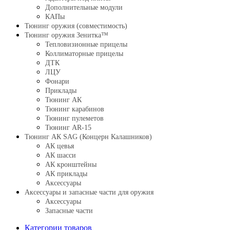
Дополнительные модули
КАПы
Тюнинг оружия (совместимость)
Тюнинг оружия Зенитка™
Тепловизионные прицелы
Коллиматорные прицелы
ДТК
ЛЦУ
Фонари
Приклады
Тюнинг АК
Тюнинг карабинов
Тюнинг пулеметов
Тюнинг AR-15
Тюнинг АК SAG (Концерн Калашников)
АК цевья
АК шасси
АК кронштейны
АК приклады
Аксессуары
Аксессуары и запасные части для оружия
Аксессуары
Запасные части
Категории товаров