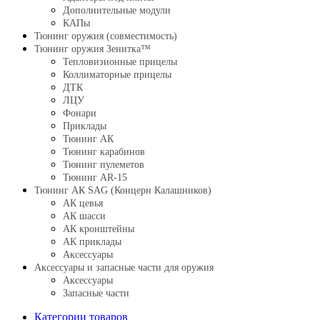
Дополнительные модули
КАПы
Тюнинг оружия (совместимость)
Тюнинг оружия Зенитка™
Тепловизионные прицелы
Коллиматорные прицелы
ДТК
ЛЦУ
Фонари
Приклады
Тюнинг АК
Тюнинг карабинов
Тюнинг пулеметов
Тюнинг AR-15
Тюнинг АК SAG (Концерн Калашников)
АК цевья
АК шасси
АК кронштейны
АК приклады
Аксессуары
Аксессуары и запасные части для оружия
Аксессуары
Запасные части
Категории товаров