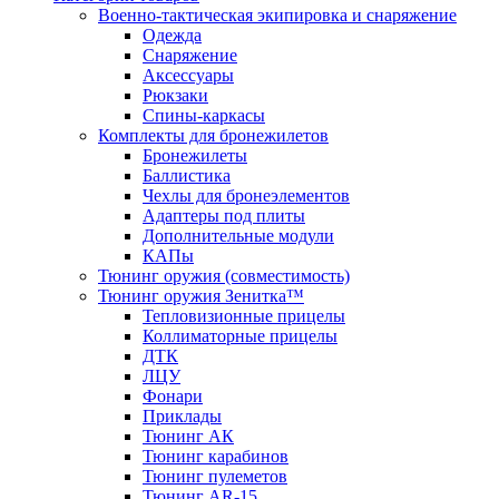
Военно-тактическая экипировка и снаряжение
Одежда
Снаряжение
Аксессуары
Рюкзаки
Спины-каркасы
Комплекты для бронежилетов
Бронежилеты
Баллистика
Чехлы для бронеэлементов
Адаптеры под плиты
Дополнительные модули
КАПы
Тюнинг оружия (совместимость)
Тюнинг оружия Зенитка™
Тепловизионные прицелы
Коллиматорные прицелы
ДТК
ЛЦУ
Фонари
Приклады
Тюнинг АК
Тюнинг карабинов
Тюнинг пулеметов
Тюнинг AR-15