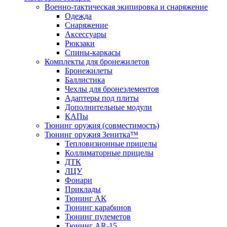
Военно-тактическая экипировка и снаряжение
Одежда
Снаряжение
Аксессуары
Рюкзаки
Спины-каркасы
Комплекты для бронежилетов
Бронежилеты
Баллистика
Чехлы для бронеэлементов
Адаптеры под плиты
Дополнительные модули
КАПы
Тюнинг оружия (совместимость)
Тюнинг оружия Зенитка™
Тепловизионные прицелы
Коллиматорные прицелы
ДТК
ЛЦУ
Фонари
Приклады
Тюнинг АК
Тюнинг карабинов
Тюнинг пулеметов
Тюнинг AR-15