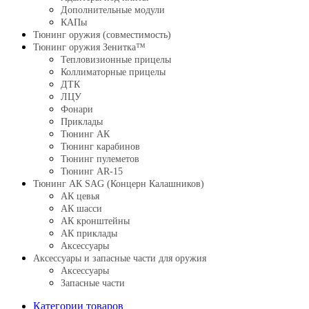
Дополнительные модули
КАПы
Тюнинг оружия (совместимость)
Тюнинг оружия Зенитка™
Тепловизионные прицелы
Коллиматорные прицелы
ДТК
ЛЦУ
Фонари
Приклады
Тюнинг АК
Тюнинг карабинов
Тюнинг пулеметов
Тюнинг AR-15
Тюнинг АК SAG (Концерн Калашников)
АК цевья
АК шасси
АК кронштейны
АК приклады
Аксессуары
Аксессуары и запасные части для оружия
Аксессуары
Запасные части
Категории товаров