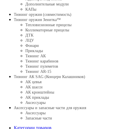
Дополнительные модули
КАПы
Тюнинг оружия (совместимость)
Тюнинг оружия Зенитка™
Тепловизионные прицелы
Коллиматорные прицелы
ДТК
ЛЦУ
Фонари
Приклады
Тюнинг АК
Тюнинг карабинов
Тюнинг пулеметов
Тюнинг AR-15
Тюнинг АК SAG (Концерн Калашников)
АК цевья
АК шасси
АК кронштейны
АК приклады
Аксессуары
Аксессуары и запасные части для оружия
Аксессуары
Запасные части
Категории товаров