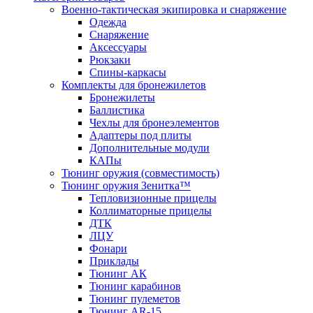
Военно-тактическая экипировка и снаряжение
Одежда
Снаряжение
Аксессуары
Рюкзаки
Спины-каркасы
Комплекты для бронежилетов
Бронежилеты
Баллистика
Чехлы для бронеэлементов
Адаптеры под плиты
Дополнительные модули
КАПы
Тюнинг оружия (совместимость)
Тюнинг оружия Зенитка™
Тепловизионные прицелы
Коллиматорные прицелы
ДТК
ЛЦУ
Фонари
Приклады
Тюнинг АК
Тюнинг карабинов
Тюнинг пулеметов
Тюнинг AR-15