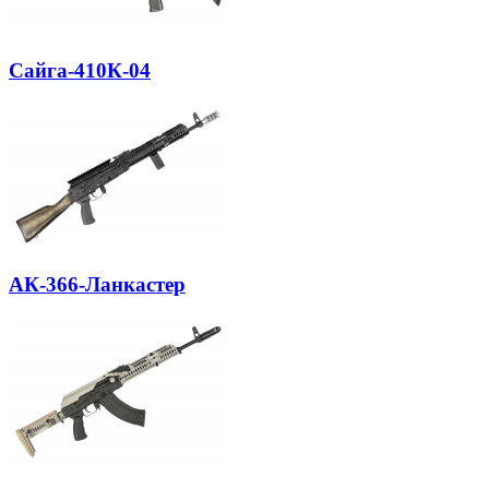
Сайга-410К-04
АК-366-Ланкастер