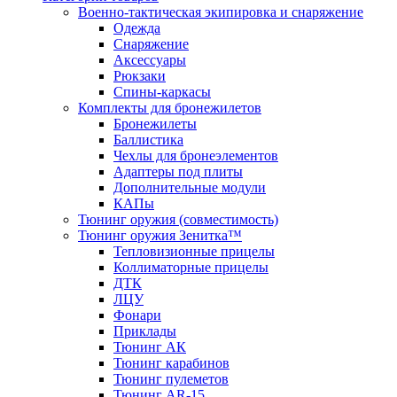
Военно-тактическая экипировка и снаряжение
Одежда
Снаряжение
Аксессуары
Рюкзаки
Спины-каркасы
Комплекты для бронежилетов
Бронежилеты
Баллистика
Чехлы для бронеэлементов
Адаптеры под плиты
Дополнительные модули
КАПы
Тюнинг оружия (совместимость)
Тюнинг оружия Зенитка™
Тепловизионные прицелы
Коллиматорные прицелы
ДТК
ЛЦУ
Фонари
Приклады
Тюнинг АК
Тюнинг карабинов
Тюнинг пулеметов
Тюнинг AR-15