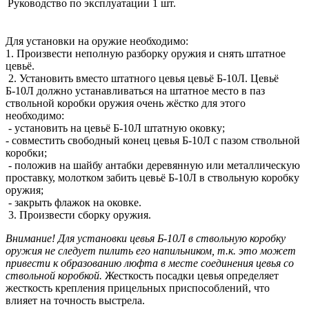
Руководство по эксплуатации
1 шт.
Для установки на оружие необходимо:
1. Произвести неполную разборку оружия и снять штатное
цевьё.
2. Установить вместо штатного цевья цевьё Б-10Л. Цевьё
Б-10Л должно устанавливаться на штатное место в паз
ствольной коробки оружия очень жёстко для этого
необходимо:
- установить на цевьё Б-10Л штатную оковку;
- совместить свободный конец цевья Б-10Л с пазом ствольной
коробки;
- положив на шайбу антабки деревянную или металлическую
проставку, молотком забить цевьё Б-10Л в ствольную коробку
оружия;
- закрыть флажок на оковке.
3. Произвести сборку оружия.
Внимание! Для установки цевья Б-10Л в ствольную коробку
оружия не следует пилить его напильником, т.к. это может
привести к образованию люфта в месте соединения цевья со
ствольной коробкой.
Жесткость посадки цевья определяет
жесткость крепления прицельных приспособлений, что
влияет на точность выстрела.