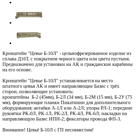
Кронштейн "Цевье Б-10Л" - цельнофрезерованное изделие из
сплава Д16Т, с покрытием черного цвета или цвета пустыня.
Предназначено для установки на АК и гражданские карабины
на его основе.
Кронштейн "Цевье Б-10Л" устанавливается на место
штатного цевья АК и имеет направляющие Базис с трёх
сторон, позволяющие установить:
кронштейны Б-2 (45мм), Б-2Л (34 мм), Б-2М (15 мм), Б-2У (75
мм), формирующие планки Пикатинни для дополнительного
оборудования; антабки А-1Л или А-2Л; упоры РЛ-1; передние
рукоятки РК-0Л, РК-1Л, РК-2Л, РК-4Л, РК-6Л; накладки на
направляющую Базис НПН-2; фиксаторы провода ФП-3.
Внимание! Цевьё Б-10Л с ГП несовместим!