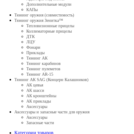
Дополнительные модули
КАПы
Тюнинг оружия (совместимость)
Тюнинг оружия Зенитка™
Тепловизионные прицелы
Коллиматорные прицелы
ДТК
ЛЦУ
Фонари
Приклады
Тюнинг АК
Тюнинг карабинов
Тюнинг пулеметов
Тюнинг AR-15
Тюнинг АК SAG (Концерн Калашников)
АК цевья
АК шасси
АК кронштейны
АК приклады
Аксессуары
Аксессуары и запасные части для оружия
Аксессуары
Запасные части
Категории товаров