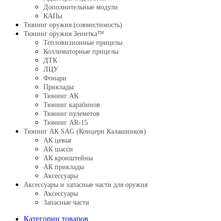
Дополнительные модули
КАПы
Тюнинг оружия (совместимость)
Тюнинг оружия Зенитка™
Тепловизионные прицелы
Коллиматорные прицелы
ДТК
ЛЦУ
Фонари
Приклады
Тюнинг АК
Тюнинг карабинов
Тюнинг пулеметов
Тюнинг AR-15
Тюнинг АК SAG (Концерн Калашников)
АК цевья
АК шасси
АК кронштейны
АК приклады
Аксессуары
Аксессуары и запасные части для оружия
Аксессуары
Запасные части
Категории товаров