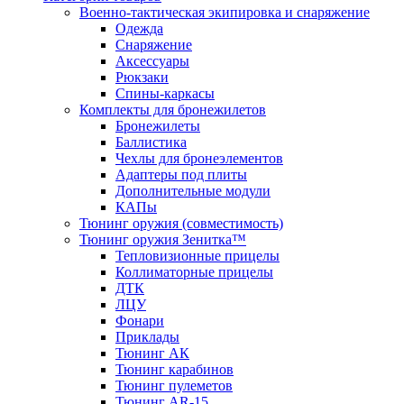
Военно-тактическая экипировка и снаряжение
Одежда
Снаряжение
Аксессуары
Рюкзаки
Спины-каркасы
Комплекты для бронежилетов
Бронежилеты
Баллистика
Чехлы для бронеэлементов
Адаптеры под плиты
Дополнительные модули
КАПы
Тюнинг оружия (совместимость)
Тюнинг оружия Зенитка™
Тепловизионные прицелы
Коллиматорные прицелы
ДТК
ЛЦУ
Фонари
Приклады
Тюнинг АК
Тюнинг карабинов
Тюнинг пулеметов
Тюнинг AR-15