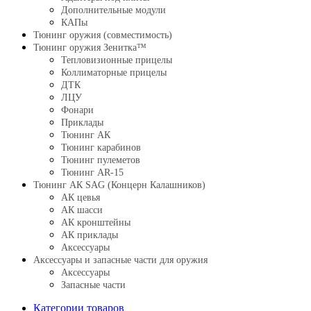
Дополнительные модули
КАПы
Тюнинг оружия (совместимость)
Тюнинг оружия Зенитка™
Тепловизионные прицелы
Коллиматорные прицелы
ДТК
ЛЦУ
Фонари
Приклады
Тюнинг АК
Тюнинг карабинов
Тюнинг пулеметов
Тюнинг AR-15
Тюнинг АК SAG (Концерн Калашников)
АК цевья
АК шасси
АК кронштейны
АК приклады
Аксессуары
Аксессуары и запасные части для оружия
Аксессуары
Запасные части
Категории товаров