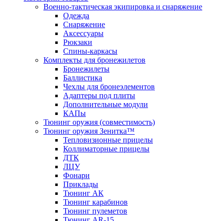
Военно-тактическая экипировка и снаряжение
Одежда
Снаряжение
Аксессуары
Рюкзаки
Спины-каркасы
Комплекты для бронежилетов
Бронежилеты
Баллистика
Чехлы для бронеэлементов
Адаптеры под плиты
Дополнительные модули
КАПы
Тюнинг оружия (совместимость)
Тюнинг оружия Зенитка™
Тепловизионные прицелы
Коллиматорные прицелы
ДТК
ЛЦУ
Фонари
Приклады
Тюнинг АК
Тюнинг карабинов
Тюнинг пулеметов
Тюнинг AR-15