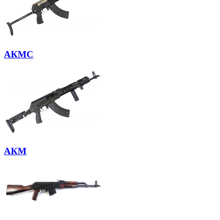
АКМС
АКМ