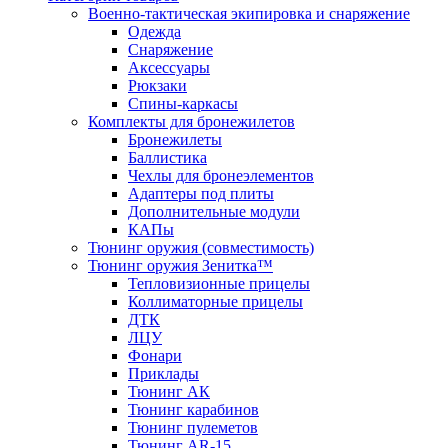
Военно-тактическая экипировка и снаряжение
Одежда
Снаряжение
Аксессуары
Рюкзаки
Спины-каркасы
Комплекты для бронежилетов
Бронежилеты
Баллистика
Чехлы для бронеэлементов
Адаптеры под плиты
Дополнительные модули
КАПы
Тюнинг оружия (совместимость)
Тюнинг оружия Зенитка™
Тепловизионные прицелы
Коллиматорные прицелы
ДТК
ЛЦУ
Фонари
Приклады
Тюнинг АК
Тюнинг карабинов
Тюнинг пулеметов
Тюнинг AR-15