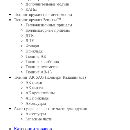
Дополнительные модули
КАПы
Тюнинг оружия (совместимость)
Тюнинг оружия Зенитка™
Тепловизионные прицелы
Коллиматорные прицелы
ДТК
ЛЦУ
Фонари
Приклады
Тюнинг АК
Тюнинг карабинов
Тюнинг пулеметов
Тюнинг AR-15
Тюнинг АК SAG (Концерн Калашников)
АК цевья
АК шасси
АК кронштейны
АК приклады
Аксессуары
Аксессуары и запасные части для оружия
Аксессуары
Запасные части
Категории товаров