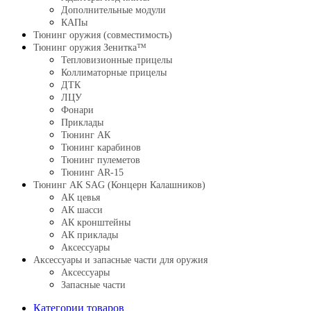
Дополнительные модули
КАПы
Тюнинг оружия (совместимость)
Тюнинг оружия Зенитка™
Тепловизионные прицелы
Коллиматорные прицелы
ДТК
ЛЦУ
Фонари
Приклады
Тюнинг АК
Тюнинг карабинов
Тюнинг пулеметов
Тюнинг AR-15
Тюнинг АК SAG (Концерн Калашников)
АК цевья
АК шасси
АК кронштейны
АК приклады
Аксессуары
Аксессуары и запасные части для оружия
Аксессуары
Запасные части
Категории товаров