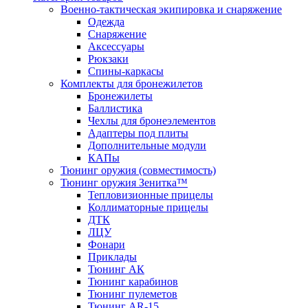
Военно-тактическая экипировка и снаряжение
Одежда
Снаряжение
Аксессуары
Рюкзаки
Спины-каркасы
Комплекты для бронежилетов
Бронежилеты
Баллистика
Чехлы для бронеэлементов
Адаптеры под плиты
Дополнительные модули
КАПы
Тюнинг оружия (совместимость)
Тюнинг оружия Зенитка™
Тепловизионные прицелы
Коллиматорные прицелы
ДТК
ЛЦУ
Фонари
Приклады
Тюнинг АК
Тюнинг карабинов
Тюнинг пулеметов
Тюнинг AR-15