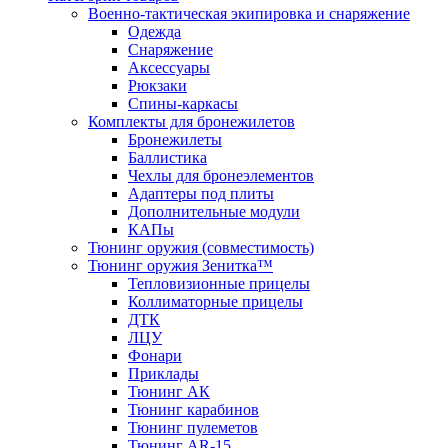
Военно-тактическая экипировка и снаряжение
Одежда
Снаряжение
Аксессуары
Рюкзаки
Спины-каркасы
Комплекты для бронежилетов
Бронежилеты
Баллистика
Чехлы для бронеэлементов
Адаптеры под плиты
Дополнительные модули
КАПы
Тюнинг оружия (совместимость)
Тюнинг оружия Зенитка™
Тепловизионные прицелы
Коллиматорные прицелы
ДТК
ЛЦУ
Фонари
Приклады
Тюнинг АК
Тюнинг карабинов
Тюнинг пулеметов
Тюнинг AR-15