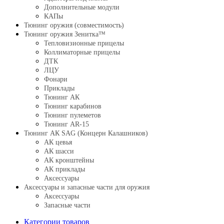
Дополнительные модули
КАПы
Тюнинг оружия (совместимость)
Тюнинг оружия Зенитка™
Тепловизионные прицелы
Коллиматорные прицелы
ДТК
ЛЦУ
Фонари
Приклады
Тюнинг АК
Тюнинг карабинов
Тюнинг пулеметов
Тюнинг AR-15
Тюнинг АК SAG (Концерн Калашников)
АК цевья
АК шасси
АК кронштейны
АК приклады
Аксессуары
Аксессуары и запасные части для оружия
Аксессуары
Запасные части
Категории товаров