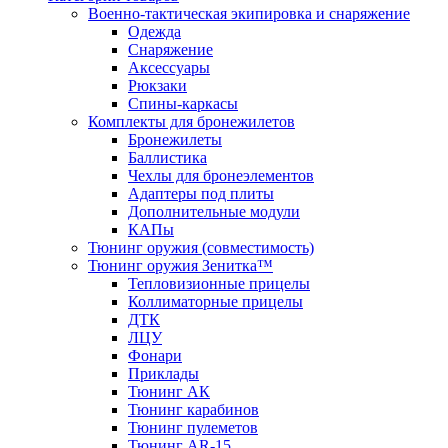
Военно-тактическая экипировка и снаряжение
Одежда
Снаряжение
Аксессуары
Рюкзаки
Спины-каркасы
Комплекты для бронежилетов
Бронежилеты
Баллистика
Чехлы для бронеэлементов
Адаптеры под плиты
Дополнительные модули
КАПы
Тюнинг оружия (совместимость)
Тюнинг оружия Зенитка™
Тепловизионные прицелы
Коллиматорные прицелы
ДТК
ЛЦУ
Фонари
Приклады
Тюнинг АК
Тюнинг карабинов
Тюнинг пулеметов
Тюнинг AR-15