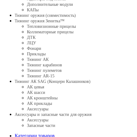
Дополнительные модули
КАПы
Тюнинг оружия (совместимость)
Тюнинг оружия Зенитка™
Тепловизионные прицелы
Коллиматорные прицелы
ДТК
ЛЦУ
Фонари
Приклады
Тюнинг АК
Тюнинг карабинов
Тюнинг пулеметов
Тюнинг AR-15
Тюнинг АК SAG (Концерн Калашников)
АК цевья
АК шасси
АК кронштейны
АК приклады
Аксессуары
Аксессуары и запасные части для оружия
Аксессуары
Запасные части
Категории товаров