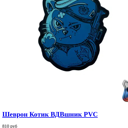
Шеврон Котик ВДВшник PVC
810 руб