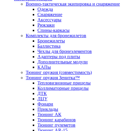
Военно-тактическая экипировка и снаряжение
Одежда
Снаряжение
Аксессуары
Рюкзаки
Спины-каркасы
Комплекты для бронежилетов
Бронежилеты
Баллистика
Чехлы для бронеэлементов
Адаптеры под плиты
Дополнительные модули
КАПы
Тюнинг оружия (совместимость)
Тюнинг оружия Зенитка™
Тепловизионные прицелы
Коллиматорные прицелы
ДТК
ЛЦУ
Фонари
Приклады
Тюнинг АК
Тюнинг карабинов
Тюнинг пулеметов
Тюнинг AR-15