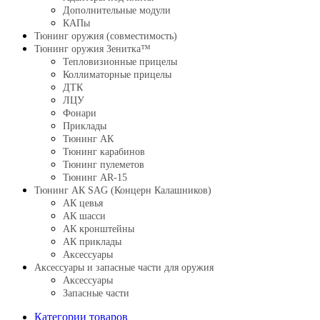
Дополнительные модули
КАПы
Тюнинг оружия (совместимость)
Тюнинг оружия Зенитка™
Тепловизионные прицелы
Коллиматорные прицелы
ДТК
ЛЦУ
Фонари
Приклады
Тюнинг АК
Тюнинг карабинов
Тюнинг пулеметов
Тюнинг AR-15
Тюнинг АК SAG (Концерн Калашников)
АК цевья
АК шасси
АК кронштейны
АК приклады
Аксессуары
Аксессуары и запасные части для оружия
Аксессуары
Запасные части
Категории товаров