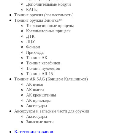
Дополнительные модули
КАПы
Тюнинг оружия (совместимость)
Тюнинг оружия Зенитка™
Тепловизионные прицелы
Коллиматорные прицелы
ДТК
ЛЦУ
Фонари
Приклады
Тюнинг АК
Тюнинг карабинов
Тюнинг пулеметов
Тюнинг AR-15
Тюнинг АК SAG (Концерн Калашников)
АК цевья
АК шасси
АК кронштейны
АК приклады
Аксессуары
Аксессуары и запасные части для оружия
Аксессуары
Запасные части
Категории товаров