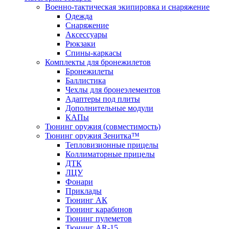
Военно-тактическая экипировка и снаряжение
Одежда
Снаряжение
Аксессуары
Рюкзаки
Спины-каркасы
Комплекты для бронежилетов
Бронежилеты
Баллистика
Чехлы для бронеэлементов
Адаптеры под плиты
Дополнительные модули
КАПы
Тюнинг оружия (совместимость)
Тюнинг оружия Зенитка™
Тепловизионные прицелы
Коллиматорные прицелы
ДТК
ЛЦУ
Фонари
Приклады
Тюнинг АК
Тюнинг карабинов
Тюнинг пулеметов
Тюнинг AR-15