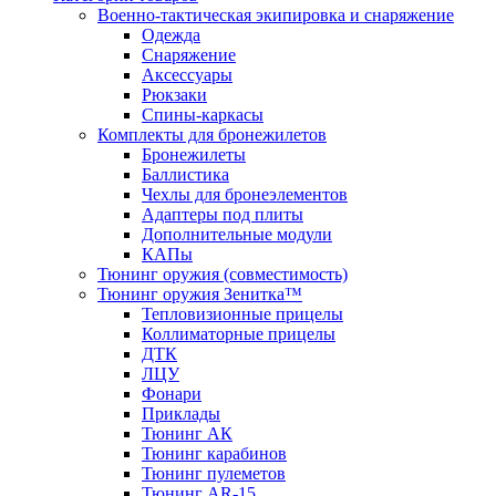
Военно-тактическая экипировка и снаряжение
Одежда
Снаряжение
Аксессуары
Рюкзаки
Спины-каркасы
Комплекты для бронежилетов
Бронежилеты
Баллистика
Чехлы для бронеэлементов
Адаптеры под плиты
Дополнительные модули
КАПы
Тюнинг оружия (совместимость)
Тюнинг оружия Зенитка™
Тепловизионные прицелы
Коллиматорные прицелы
ДТК
ЛЦУ
Фонари
Приклады
Тюнинг АК
Тюнинг карабинов
Тюнинг пулеметов
Тюнинг AR-15