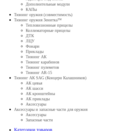
Дополнительные модули
КАПы
Тюнинг оружия (совместимость)
Тюнинг оружия Зенитка™
Тепловизионные прицелы
Коллиматорные прицелы
ДТК
ЛЦУ
Фонари
Приклады
Тюнинг АК
Тюнинг карабинов
Тюнинг пулеметов
Тюнинг AR-15
Тюнинг АК SAG (Концерн Калашников)
АК цевья
АК шасси
АК кронштейны
АК приклады
Аксессуары
Аксессуары и запасные части для оружия
Аксессуары
Запасные части
Категории товаров