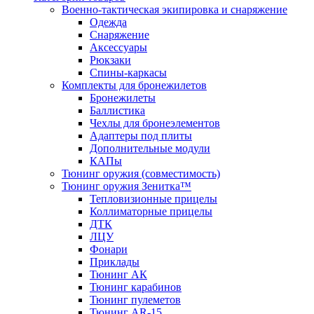
Военно-тактическая экипировка и снаряжение
Одежда
Снаряжение
Аксессуары
Рюкзаки
Спины-каркасы
Комплекты для бронежилетов
Бронежилеты
Баллистика
Чехлы для бронеэлементов
Адаптеры под плиты
Дополнительные модули
КАПы
Тюнинг оружия (совместимость)
Тюнинг оружия Зенитка™
Тепловизионные прицелы
Коллиматорные прицелы
ДТК
ЛЦУ
Фонари
Приклады
Тюнинг АК
Тюнинг карабинов
Тюнинг пулеметов
Тюнинг AR-15