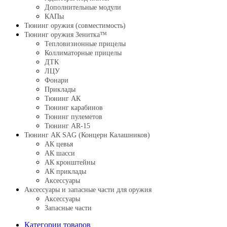
Дополнительные модули
КАПы
Тюнинг оружия (совместимость)
Тюнинг оружия Зенитка™
Тепловизионные прицелы
Коллиматорные прицелы
ДТК
ЛЦУ
Фонари
Приклады
Тюнинг АК
Тюнинг карабинов
Тюнинг пулеметов
Тюнинг AR-15
Тюнинг АК SAG (Концерн Калашников)
АК цевья
АК шасси
АК кронштейны
АК приклады
Аксессуары
Аксессуары и запасные части для оружия
Аксессуары
Запасные части
Категории товаров