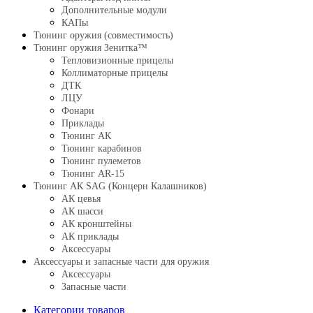
Дополнительные модули
КАПы
Тюнинг оружия (совместимость)
Тюнинг оружия Зенитка™
Тепловизионные прицелы
Коллиматорные прицелы
ДТК
ЛЦУ
Фонари
Приклады
Тюнинг АК
Тюнинг карабинов
Тюнинг пулеметов
Тюнинг AR-15
Тюнинг АК SAG (Концерн Калашников)
АК цевья
АК шасси
АК кронштейны
АК приклады
Аксессуары
Аксессуары и запасные части для оружия
Аксессуары
Запасные части
Категории товаров