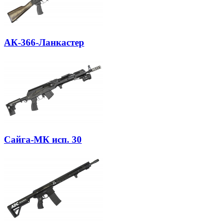
АК-366-Ланкастер
Сайга-МК исп. 30