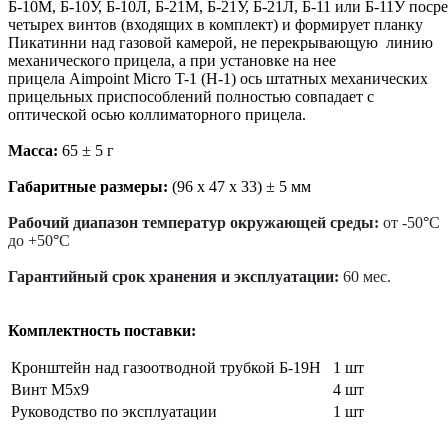
Б-10М, Б-10У, Б-10Л, Б-21М, Б-21У, Б-21Л, Б-11 или Б-11У поср
четырех винтов (входящих в комплект) и формирует планку
Пикатинни над газовой камерой, не перекрывающую линию
механического прицела, а при установке на нее
прицела Aimpoint Micro T-1 (H-1) ось штатных механических
прицельных приспособлений полностью совпадает с
оптической осью коллиматорного прицела.
Масса:
65 ± 5 г
Габаритные размеры:
(96 х 47 х 33) ± 5 мм
Рабочий диапазон температур окружающей среды:
от -50
°
С
до +50
°
С
Гарантийный срок хранения и эксплуатации:
60 мес.
Комплектность поставки:
Кронштейн над газоотводной трубкой Б-19Н
1 шт
Винт М5x9
4 шт
Руководство по эксплуатации
1 шт