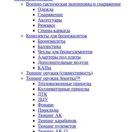
Военно-тактическая экипировка и снаряжение
Одежда
Снаряжение
Аксессуары
Рюкзаки
Спины-каркасы
Комплекты для бронежилетов
Бронежилеты
Баллистика
Чехлы для бронеэлементов
Адаптеры под плиты
Дополнительные модули
КАПы
Тюнинг оружия (совместимость)
Тюнинг оружия Зенитка™
Тепловизионные прицелы
Коллиматорные прицелы
ДТК
ЛЦУ
Фонари
Приклады
Тюнинг АК
Тюнинг карабинов
Тюнинг пулеметов
Тюнинг AR-15