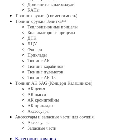
Дополнительные модули
КАПы
Тюнинг оружия (совместимость)
Тюнинг оружия Зенитка™
Тепловизионные прицелы
Коллиматорные прицелы
ДТК
ЛЦУ
Фонари
Приклады
Тюнинг АК
Тюнинг карабинов
Тюнинг пулеметов
Тюнинг AR-15
Тюнинг АК SAG (Концерн Калашников)
АК цевья
АК шасси
АК кронштейны
АК приклады
Аксессуары
Аксессуары и запасные части для оружия
Аксессуары
Запасные части
Категории товаров