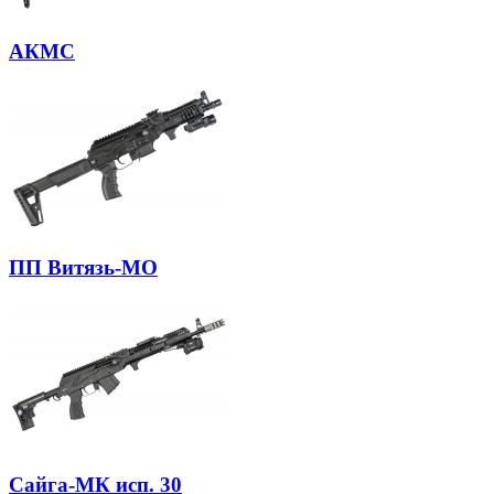
АКМС
ПП Витязь-МО
Сайга-МК исп. 30