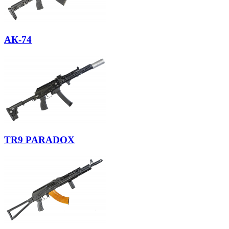
АК-74
TR9 PARADOX