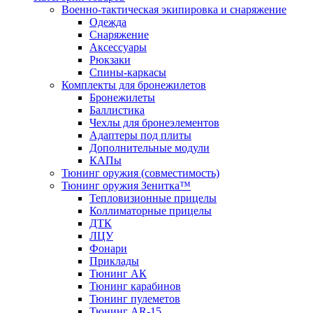
Военно-тактическая экипировка и снаряжение
Одежда
Снаряжение
Аксессуары
Рюкзаки
Спины-каркасы
Комплекты для бронежилетов
Бронежилеты
Баллистика
Чехлы для бронеэлементов
Адаптеры под плиты
Дополнительные модули
КАПы
Тюнинг оружия (совместимость)
Тюнинг оружия Зенитка™
Тепловизионные прицелы
Коллиматорные прицелы
ДТК
ЛЦУ
Фонари
Приклады
Тюнинг АК
Тюнинг карабинов
Тюнинг пулеметов
Тюнинг AR-15