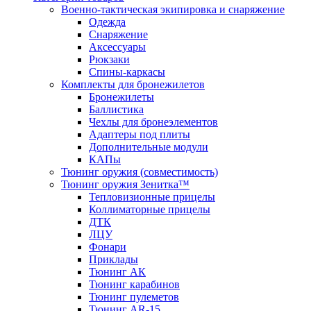
Военно-тактическая экипировка и снаряжение
Одежда
Снаряжение
Аксессуары
Рюкзаки
Спины-каркасы
Комплекты для бронежилетов
Бронежилеты
Баллистика
Чехлы для бронеэлементов
Адаптеры под плиты
Дополнительные модули
КАПы
Тюнинг оружия (совместимость)
Тюнинг оружия Зенитка™
Тепловизионные прицелы
Коллиматорные прицелы
ДТК
ЛЦУ
Фонари
Приклады
Тюнинг АК
Тюнинг карабинов
Тюнинг пулеметов
Тюнинг AR-15