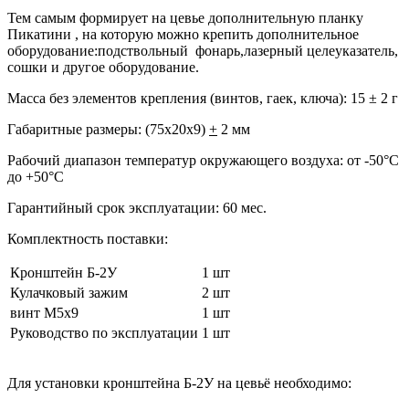
Тем самым формирует на цевье дополнительную планку
Пикатини , на которую можно крепить дополнительное
оборудование:подствольный фонарь,лазерный целеуказатель,
сошки и другое оборудование.
Масса без элементов крепления (винтов, гаек, ключа):
15 ± 2 г
Габаритные размеры:
(75х20х9)
+
2 мм
Рабочий диапазон температур окружающего воздуха:
от -50°С
до +50°С
Гарантийный срок эксплуатации:
60 мес.
Комплектность поставки:
Кронштейн Б-2У
1 шт
Кулачковый зажим
2 шт
винт М5x9
1 шт
Руководство по эксплуатации
1 шт
Для установки кронштейна Б-2У на цевьё необходимо: