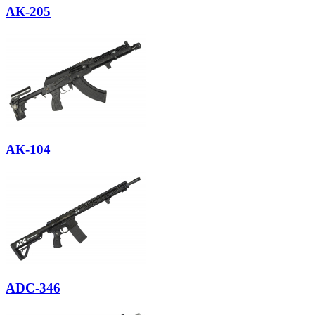
АК-205
АК-104
ADC-346