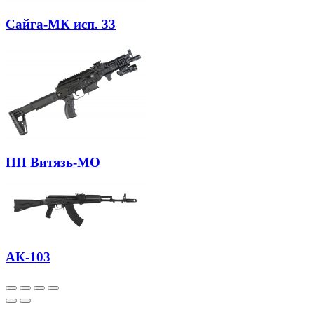
Сайга-МК исп. 33
ПП Витязь-МО
АК-103