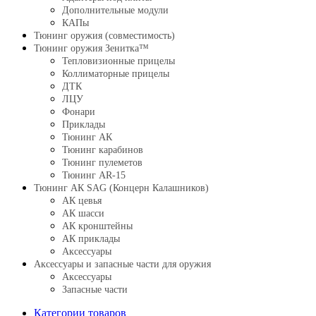
Дополнительные модули
КАПы
Тюнинг оружия (совместимость)
Тюнинг оружия Зенитка™
Тепловизионные прицелы
Коллиматорные прицелы
ДТК
ЛЦУ
Фонари
Приклады
Тюнинг АК
Тюнинг карабинов
Тюнинг пулеметов
Тюнинг AR-15
Тюнинг АК SAG (Концерн Калашников)
АК цевья
АК шасси
АК кронштейны
АК приклады
Аксессуары
Аксессуары и запасные части для оружия
Аксессуары
Запасные части
Категории товаров