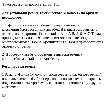
Руководство по эксплуатации
1 шт.
Для установки ремня тактического «Полоз-1» на оружие
необходимо:
1. Сформировать на карабине посадочные места для
крепления быстросъёмных антабок. В нашем ассортименте
для этого есть кронштейны антабок А-4, А-5, А-6, А-7. Также
приклады ПТ-3 и ПТ-3С имеют встроенное гнездо для
быстросъёмной антабки. Кронштейны антабки приобретаются
отдельно от ремня.
2. Присоединить быстросъёмные антабки ремня к
кронштейнам антабки на карабине.
Регулировки ремня:
1.Ремень «Полоз-1» можно использовать и как одноточечный,
и как двухточечный. Для перехода на одноточечный вариант,
подсоедините быстросъёмную антабку к кронштейну с руной
«Зенитка».