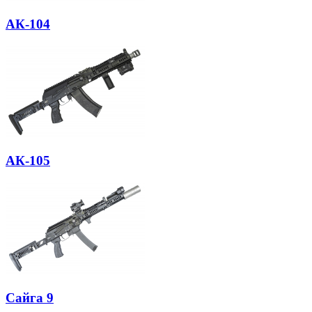
АК-104
АК-105
Сайга 9