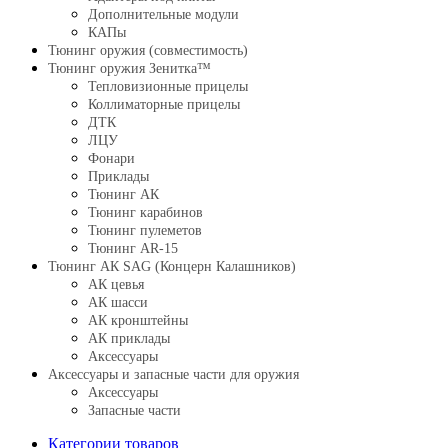
Дополнительные модули
КАПы
Тюнинг оружия (совместимость)
Тюнинг оружия Зенитка™
Тепловизионные прицелы
Коллиматорные прицелы
ДТК
ЛЦУ
Фонари
Приклады
Тюнинг АК
Тюнинг карабинов
Тюнинг пулеметов
Тюнинг AR-15
Тюнинг АК SAG (Концерн Калашников)
АК цевья
АК шасси
АК кронштейны
АК приклады
Аксессуары
Аксессуары и запасные части для оружия
Аксессуары
Запасные части
Категории товаров