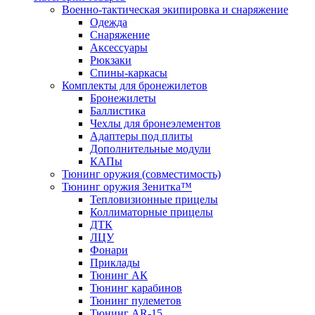
Военно-тактическая экипировка и снаряжение
Одежда
Снаряжение
Аксессуары
Рюкзаки
Спины-каркасы
Комплекты для бронежилетов
Бронежилеты
Баллистика
Чехлы для бронеэлементов
Адаптеры под плиты
Дополнительные модули
КАПы
Тюнинг оружия (совместимость)
Тюнинг оружия Зенитка™
Тепловизионные прицелы
Коллиматорные прицелы
ДТК
ЛЦУ
Фонари
Приклады
Тюнинг АК
Тюнинг карабинов
Тюнинг пулеметов
Тюнинг AR-15