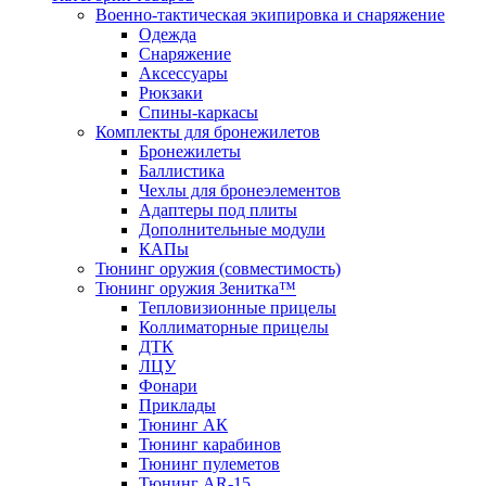
Военно-тактическая экипировка и снаряжение
Одежда
Снаряжение
Аксессуары
Рюкзаки
Спины-каркасы
Комплекты для бронежилетов
Бронежилеты
Баллистика
Чехлы для бронеэлементов
Адаптеры под плиты
Дополнительные модули
КАПы
Тюнинг оружия (совместимость)
Тюнинг оружия Зенитка™
Тепловизионные прицелы
Коллиматорные прицелы
ДТК
ЛЦУ
Фонари
Приклады
Тюнинг АК
Тюнинг карабинов
Тюнинг пулеметов
Тюнинг AR-15