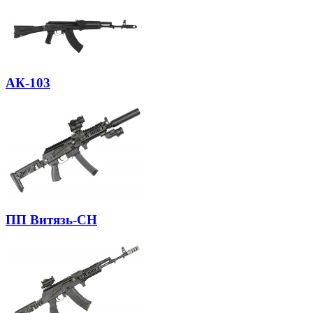
АК-103
ПП Витязь-СН