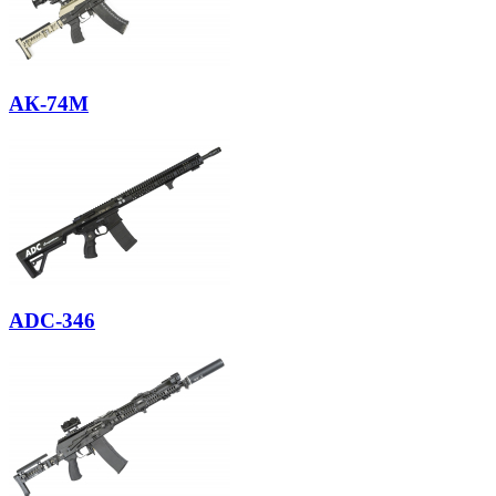
АК-74М
ADC-346