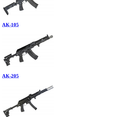
АК-105
АК-205