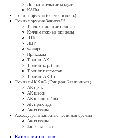
Дополнительные модули
КАПы
Тюнинг оружия (совместимость)
Тюнинг оружия Зенитка™
Тепловизионные прицелы
Коллиматорные прицелы
ДТК
ЛЦУ
Фонари
Приклады
Тюнинг АК
Тюнинг карабинов
Тюнинг пулеметов
Тюнинг AR-15
Тюнинг АК SAG (Концерн Калашников)
АК цевья
АК шасси
АК кронштейны
АК приклады
Аксессуары
Аксессуары и запасные части для оружия
Аксессуары
Запасные части
Категории товаров