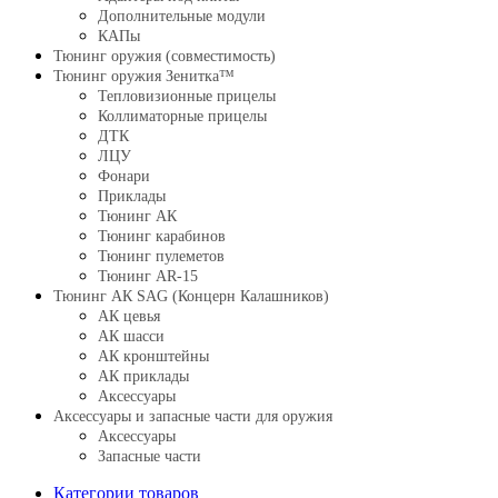
Дополнительные модули
КАПы
Тюнинг оружия (совместимость)
Тюнинг оружия Зенитка™
Тепловизионные прицелы
Коллиматорные прицелы
ДТК
ЛЦУ
Фонари
Приклады
Тюнинг АК
Тюнинг карабинов
Тюнинг пулеметов
Тюнинг AR-15
Тюнинг АК SAG (Концерн Калашников)
АК цевья
АК шасси
АК кронштейны
АК приклады
Аксессуары
Аксессуары и запасные части для оружия
Аксессуары
Запасные части
Категории товаров