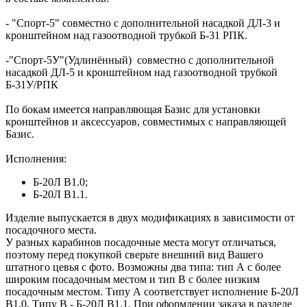
- "
Спорт-5
" совместно с дополнительной насадкой
ДЛ-3
и
кронштейном над газоотводной трубкой
Б-31 РПК
.
-"
Спорт-5У
"(Удлинённый) совместно с дополнительной
насадкой ДЛ-5 и кронштейном над газоотводной трубкой
Б-31У/РПК
По бокам имеется направляющая Базис для установки
кронштейнов и аксессуаров, совместимых с направляющей
Базис.
Исполнения
:
Б-20Л В1.0;
Б-20Л В1.1.
Изделие выпускается в двух модификациях в зависимости от
посадочного места.
У разных карабинов посадочные места могут отличаться,
поэтому перед покупкой сверьте внешний вид Вашего
штатного цевья с фото. Возможны два типа: тип А с более
широким посадочным местом и тип B с более низким
посадочным местом. Типу А соответствует исполнение Б-20Л
В1.0, Типу B - Б-20Л В1.1. При оформлении заказа в разделе