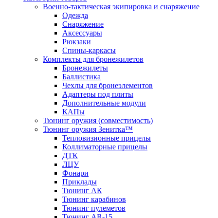
Военно-тактическая экипировка и снаряжение
Одежда
Снаряжение
Аксессуары
Рюкзаки
Спины-каркасы
Комплекты для бронежилетов
Бронежилеты
Баллистика
Чехлы для бронеэлементов
Адаптеры под плиты
Дополнительные модули
КАПы
Тюнинг оружия (совместимость)
Тюнинг оружия Зенитка™
Тепловизионные прицелы
Коллиматорные прицелы
ДТК
ЛЦУ
Фонари
Приклады
Тюнинг АК
Тюнинг карабинов
Тюнинг пулеметов
Тюнинг AR-15