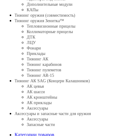
Дополнительные модули
КАПы
Тюнинг оружия (совместимость)
Тюнинг оружия Зенитка™
Тепловизионные прицелы
Коллиматорные прицелы
ДТК
ЛЦУ
Фонари
Приклады
Тюнинг АК
Тюнинг карабинов
Тюнинг пулеметов
Тюнинг AR-15
Тюнинг АК SAG (Концерн Калашников)
АК цевья
АК шасси
АК кронштейны
АК приклады
Аксессуары
Аксессуары и запасные части для оружия
Аксессуары
Запасные части
Категории товаров