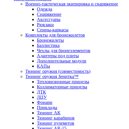
Военно-тактическая экипировка и снаряжение
Одежда
Снаряжение
Аксессуары
Рюкзаки
Спины-каркасы
Комплекты для бронежилетов
Бронежилеты
Баллистика
Чехлы для бронеэлементов
Адаптеры под плиты
Дополнительные модули
КАПы
Тюнинг оружия (совместимость)
Тюнинг оружия Зенитка™
Тепловизионные прицелы
Коллиматорные прицелы
ДТК
ЛЦУ
Фонари
Приклады
Тюнинг АК
Тюнинг карабинов
Тюнинг пулеметов
Тюнинг AR-15