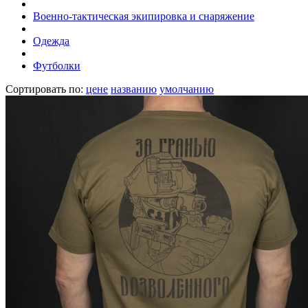
Военно-тактическая экипировка и снаряжение
Одежда
Футболки
Сортировать по:
цене
названию
умолчанию