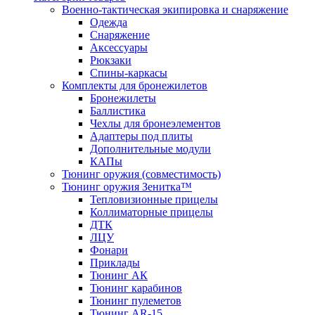
Военно-тактическая экипировка и снаряжение
Одежда
Снаряжение
Аксессуары
Рюкзаки
Спины-каркасы
Комплекты для бронежилетов
Бронежилеты
Баллистика
Чехлы для бронеэлементов
Адаптеры под плиты
Дополнительные модули
КАПы
Тюнинг оружия (совместимость)
Тюнинг оружия Зенитка™
Тепловизионные прицелы
Коллиматорные прицелы
ДТК
ЛЦУ
Фонари
Приклады
Тюнинг АК
Тюнинг карабинов
Тюнинг пулеметов
Тюнинг AR-15