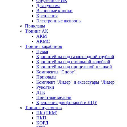
Оружейные ИК
Для туризма
Выносные кнопки
Крепления
Электронные шевроны
Приклады
Тюнинг АК
АКМ
АКМС
Тюнинг карабинов
Цевья
Кронштейны над газоотводной трубкой
Кронштейны над ствольной коробкой
Кронштейны над прицельной планкой
Комплекты "Спорт"
Приклады
Комплект "Лидер" и аксессуары "Лидер"
Рукоятки
ДТК
Приятные мелочи
Крепления для фонарей и ЛЦУ
Тюнинг пулеметов
ПК (ПКМ)
ПКП
КОРД