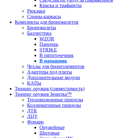
Краска и трафареты
Рюкзаки
Спины-каркасы
Комплекты для бронежилетов
Бронежилеты
Баллистика
WZOR
Панцирь
STRIKE
В пятиточечник
В напашник
Чехлы для бронеэлементов
Адаптеры под плиты
Дополнительные модули
КАПы
Тюнинг оружия (совместимость)
Тюнинг оружия Зенитка™
Тепловизионные прицелы
Коллиматорные прицелы
ДТК
ЛЦУ
Фонари
Оружейные
Щитовые