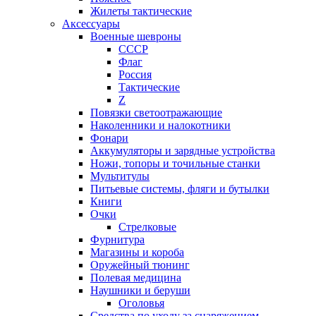
Жилеты тактические
Аксессуары
Военные шевроны
СССР
Флаг
Россия
Тактические
Z
Повязки светоотражающие
Наколенники и налокотники
Фонари
Аккумуляторы и зарядные устройства
Ножи, топоры и точильные станки
Мультитулы
Питьевые системы, фляги и бутылки
Книги
Очки
Стрелковые
Фурнитура
Магазины и короба
Оружейный тюнинг
Полевая медицина
Наушники и беруши
Оголовья
Средства по уходу за снаряжением