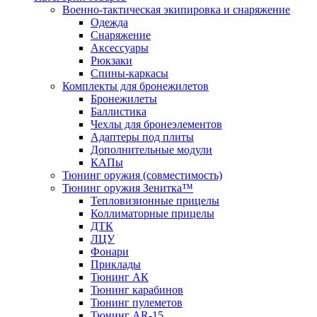
Военно-тактическая экипировка и снаряжение
Одежда
Снаряжение
Аксессуары
Рюкзаки
Спины-каркасы
Комплекты для бронежилетов
Бронежилеты
Баллистика
Чехлы для бронеэлементов
Адаптеры под плиты
Дополнительные модули
КАПы
Тюнинг оружия (совместимость)
Тюнинг оружия Зенитка™
Тепловизионные прицелы
Коллиматорные прицелы
ДТК
ЛЦУ
Фонари
Приклады
Тюнинг АК
Тюнинг карабинов
Тюнинг пулеметов
Тюнинг AR-15