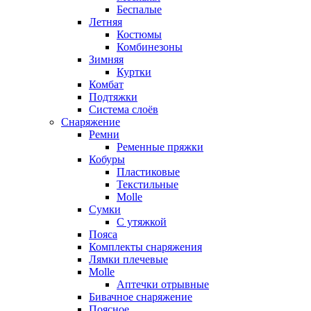
Беспалые
Летняя
Костюмы
Комбинезоны
Зимняя
Куртки
Комбат
Подтяжки
Система слоёв
Снаряжение
Ремни
Ременные пряжки
Кобуры
Пластиковые
Текстильные
Molle
Сумки
С утяжкой
Пояса
Комплекты снаряжения
Лямки плечевые
Molle
Аптечки отрывные
Бивачное снаряжение
Поясное