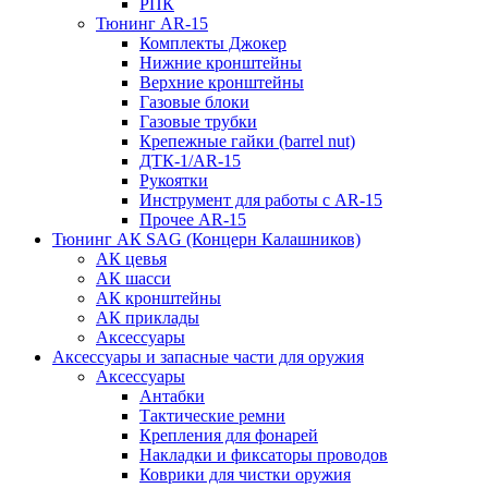
РПК
Тюнинг AR-15
Комплекты Джокер
Нижние кронштейны
Верхние кронштейны
Газовые блоки
Газовые трубки
Крепежные гайки (barrel nut)
ДТК-1/AR-15
Рукоятки
Инструмент для работы с AR-15
Прочее AR-15
Тюнинг АК SAG (Концерн Калашников)
АК цевья
АК шасси
АК кронштейны
АК приклады
Аксессуары
Аксессуары и запасные части для оружия
Аксессуары
Антабки
Тактические ремни
Крепления для фонарей
Накладки и фиксаторы проводов
Коврики для чистки оружия