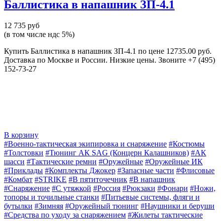
Баллистика в напашник ЗП-4.1
12 735 руб
(в том числе ндс 5%)
Купить Баллистика в напашник ЗП-4.1 по цене 12735.00 руб.
Доставка по Москве и России. Низкие цены. Звоните +7 (495)
152-73-27
В корзину
#Военно-тактическая экипировка и снаряжение
#Костюмы
#Толстовки
#Тюнинг АК SAG (Концерн Калашников)
#АК
шасси
#Тактические ремни
#Оружейные
#Оружейные ИК
#Приклады
#Комплекты Джокер
#Запасные части
#Флисовые
#Комбат
#STRIKE
#В пятиточечник
#В напашник
#Снаряжение
#С утяжкой
#Россия
#Рюкзаки
#Фонари
#Ножи,
топоры и точильные станки
#Питьевые системы, фляги и
бутылки
#Зимняя
#Оружейный тюнинг
#Наушники и беруши
#Средства по уходу за снаряжением
#Жилеты тактические