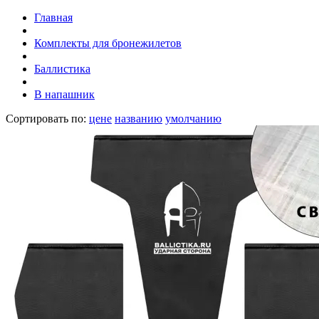
Главная
Комплекты для бронежилетов
Баллистика
В напашник
Сортировать по:
цене
названию
умолчанию