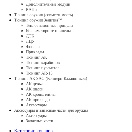
Дополнительные модули
КАПы
Тюнинг оружия (совместимость)
Тюнинг оружия Зенитка™
Тепловизионные прицелы
Коллиматорные прицелы
ДТК
ЛЦУ
Фонари
Приклады
Тюнинг АК
Тюнинг карабинов
Тюнинг пулеметов
Тюнинг AR-15
Тюнинг АК SAG (Концерн Калашников)
АК цевья
АК шасси
АК кронштейны
АК приклады
Аксессуары
Аксессуары и запасные части для оружия
Аксессуары
Запасные части
Категории товаров