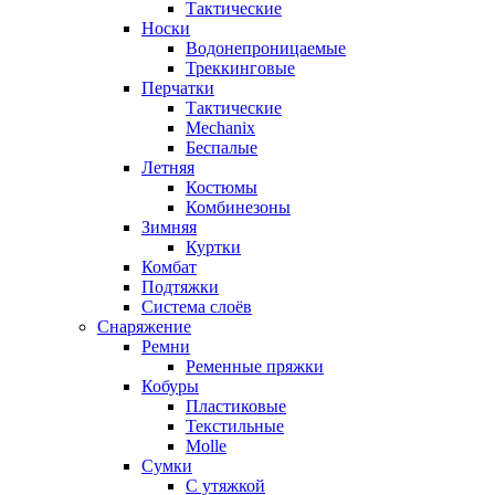
Тактические
Носки
Водонепроницаемые
Треккинговые
Перчатки
Тактические
Mechanix
Беспалые
Летняя
Костюмы
Комбинезоны
Зимняя
Куртки
Комбат
Подтяжки
Система слоёв
Снаряжение
Ремни
Ременные пряжки
Кобуры
Пластиковые
Текстильные
Molle
Сумки
С утяжкой