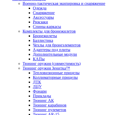
Военно-тактическая экипировка и снаряжение
Одежда
Снаряжение
Аксессуары
Рюкзаки
Спины-каркасы
Комплекты для бронежилетов
Бронежилеты
Баллистика
Чехлы для бронеэлементов
Адаптеры под плиты
Дополнительные модули
КАПы
Тюнинг оружия (совместимость)
Тюнинг оружия Зенитка™
Тепловизионные прицелы
Коллиматорные прицелы
ДТК
ЛЦУ
Фонари
Приклады
Тюнинг АК
Тюнинг карабинов
Тюнинг пулеметов
Тюнинг AR-15