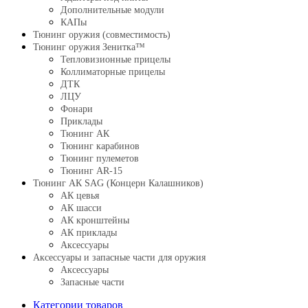
Дополнительные модули
КАПы
Тюнинг оружия (совместимость)
Тюнинг оружия Зенитка™
Тепловизионные прицелы
Коллиматорные прицелы
ДТК
ЛЦУ
Фонари
Приклады
Тюнинг АК
Тюнинг карабинов
Тюнинг пулеметов
Тюнинг AR-15
Тюнинг АК SAG (Концерн Калашников)
АК цевья
АК шасси
АК кронштейны
АК приклады
Аксессуары
Аксессуары и запасные части для оружия
Аксессуары
Запасные части
Категории товаров