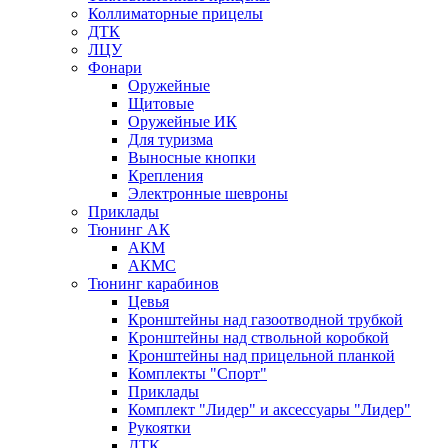
Коллиматорные прицелы
ДТК
ЛЦУ
Фонари
Оружейные
Щитовые
Оружейные ИК
Для туризма
Выносные кнопки
Крепления
Электронные шевроны
Приклады
Тюнинг АК
АКМ
АКМС
Тюнинг карабинов
Цевья
Кронштейны над газоотводной трубкой
Кронштейны над ствольной коробкой
Кронштейны над прицельной планкой
Комплекты "Спорт"
Приклады
Комплект "Лидер" и аксессуары "Лидер"
Рукоятки
ДТК