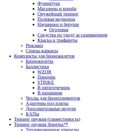
Фурнитура
Магазины и короба
Оружейный тюнинг
Полевая медицина
Наушники и беруши
Оголовья
Средства по уходу за снаряжением
Краска и трафареты
Рюкзаки
Спины-каркасы
Комплекты для бронежилетов
Бронежилеты
Баллистика
WZOR
Панцирь
STRIKE
В пятиточечник
В напашник
Чехлы для бронеэлементов
Адаптеры под плиты
Дополнительные модули
КАПы
Тюнинг оружия (совместимость)
Тюнинг оружия Зенитка™
Тепловизионные прицелы