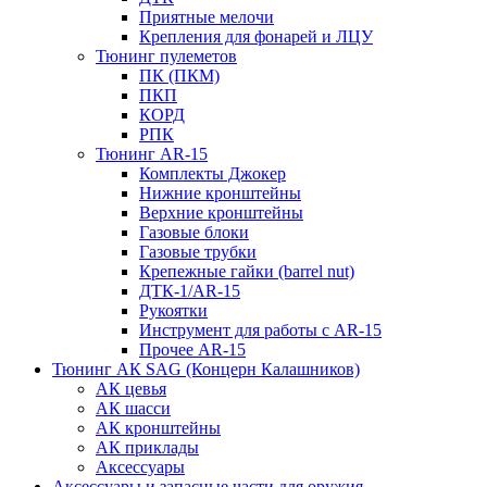
Приятные мелочи
Крепления для фонарей и ЛЦУ
Тюнинг пулеметов
ПК (ПКМ)
ПКП
КОРД
РПК
Тюнинг AR-15
Комплекты Джокер
Нижние кронштейны
Верхние кронштейны
Газовые блоки
Газовые трубки
Крепежные гайки (barrel nut)
ДТК-1/AR-15
Рукоятки
Инструмент для работы с AR-15
Прочее AR-15
Тюнинг АК SAG (Концерн Калашников)
АК цевья
АК шасси
АК кронштейны
АК приклады
Аксессуары
Аксессуары и запасные части для оружия