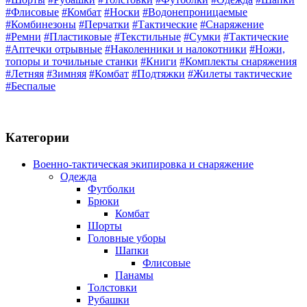
#Флисовые
#Комбат
#Носки
#Водонепроницаемые
#Комбинезоны
#Перчатки
#Тактические
#Снаряжение
#Ремни
#Пластиковые
#Текстильные
#Сумки
#Тактические
#Аптечки отрывные
#Наколенники и налокотники
#Ножи,
топоры и точильные станки
#Книги
#Комплекты снаряжения
#Летняя
#Зимняя
#Комбат
#Подтяжки
#Жилеты тактические
#Беспалые
Категории
Военно-тактическая экипировка и снаряжение
Одежда
Футболки
Брюки
Комбат
Шорты
Головные уборы
Шапки
Флисовые
Панамы
Толстовки
Рубашки