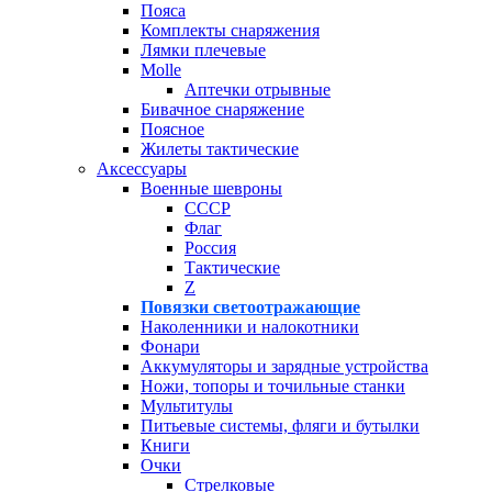
Пояса
Комплекты снаряжения
Лямки плечевые
Molle
Аптечки отрывные
Бивачное снаряжение
Поясное
Жилеты тактические
Аксессуары
Военные шевроны
СССР
Флаг
Россия
Тактические
Z
Повязки светоотражающие
Наколенники и налокотники
Фонари
Аккумуляторы и зарядные устройства
Ножи, топоры и точильные станки
Мультитулы
Питьевые системы, фляги и бутылки
Книги
Очки
Стрелковые