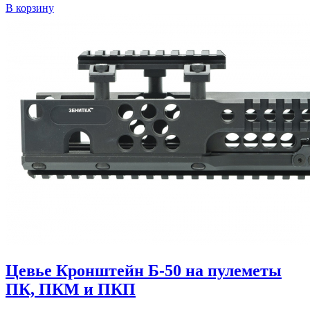
В корзину
Цевье Кронштейн Б-50 на пулеметы
ПК, ПКМ и ПКП