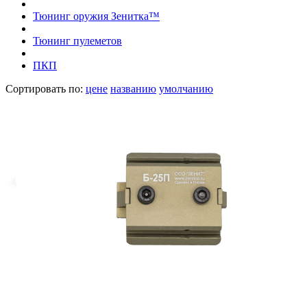
Тюнинг оружия Зенитка™
Тюнинг пулеметов
ПКП
Сортировать по:
цене
названию
умолчанию