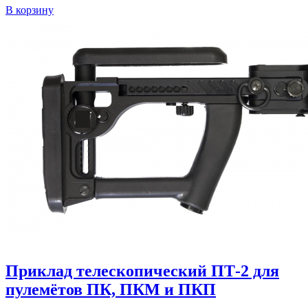
В корзину
Приклад телескопический ПТ-2 для
пулемётов ПК, ПКМ и ПКП