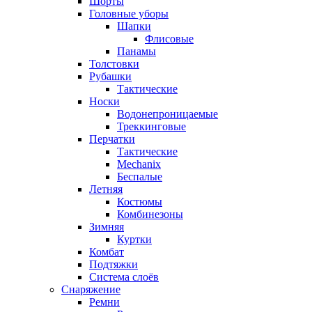
Шорты
Головные уборы
Шапки
Флисовые
Панамы
Толстовки
Рубашки
Тактические
Носки
Водонепроницаемые
Треккинговые
Перчатки
Тактические
Mechanix
Беспалые
Летняя
Костюмы
Комбинезоны
Зимняя
Куртки
Комбат
Подтяжки
Система слоёв
Снаряжение
Ремни