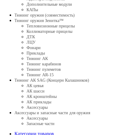
Дополнительные модули
КАПы
Тюнинг оружия (совместимость)
Тюнинг оружия Зенитка™
Тепловизионные прицелы
Коллиматорные прицелы
ДТК
ЛЦУ
Фонари
Приклады
Тюнинг АК
Тюнинг карабинов
Тюнинг пулеметов
Тюнинг AR-15
Тюнинг АК SAG (Концерн Калашников)
АК цевья
АК шасси
АК кронштейны
АК приклады
Аксессуары
Аксессуары и запасные части для оружия
Аксессуары
Запасные части
Категории товаров