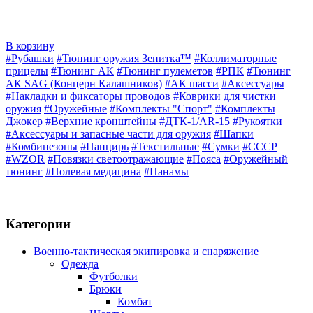
В корзину
#Рубашки
#Тюнинг оружия Зенитка™
#Коллиматорные
прицелы
#Тюнинг АК
#Тюнинг пулеметов
#РПК
#Тюнинг
АК SAG (Концерн Калашников)
#АК шасси
#Аксессуары
#Накладки и фиксаторы проводов
#Коврики для чистки
оружия
#Оружейные
#Комплекты "Спорт"
#Комплекты
Джокер
#Верхние кронштейны
#ДТК-1/AR-15
#Рукоятки
#Аксессуары и запасные части для оружия
#Шапки
#Комбинезоны
#Панцирь
#Текстильные
#Сумки
#СССР
#WZOR
#Повязки светоотражающие
#Пояса
#Оружейный
тюнинг
#Полевая медицина
#Панамы
Категории
Военно-тактическая экипировка и снаряжение
Одежда
Футболки
Брюки
Комбат