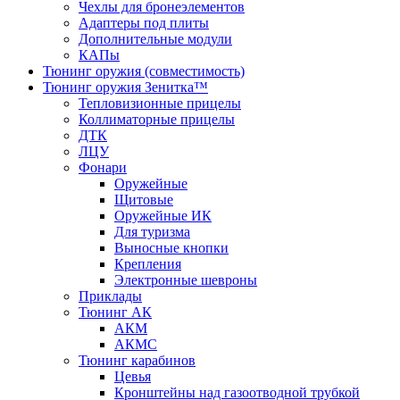
Чехлы для бронеэлементов
Адаптеры под плиты
Дополнительные модули
КАПы
Тюнинг оружия (совместимость)
Тюнинг оружия Зенитка™
Тепловизионные прицелы
Коллиматорные прицелы
ДТК
ЛЦУ
Фонари
Оружейные
Щитовые
Оружейные ИК
Для туризма
Выносные кнопки
Крепления
Электронные шевроны
Приклады
Тюнинг АК
АКМ
АКМС
Тюнинг карабинов
Цевья
Кронштейны над газоотводной трубкой