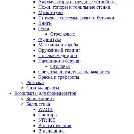
Аккумуляторы и зарядные устройства
Ножи, топоры и точильные станки
Мультитулы
Питьевые системы, фляги и бутылки
Книги
Очки
Стрелковые
Фурнитура
Магазины и короба
Оружейный тюнинг
Полевая медицина
Наушники и беруши
Оголовья
Средства по уходу за снаряжением
Краска и трафареты
Рюкзаки
Спины-каркасы
Комплекты для бронежилетов
Бронежилеты
Баллистика
WZOR
Панцирь
STRIKE
В пятиточечник
В напашник