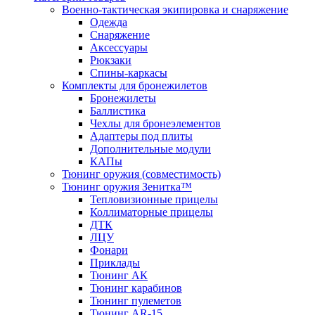
Военно-тактическая экипировка и снаряжение
Одежда
Снаряжение
Аксессуары
Рюкзаки
Спины-каркасы
Комплекты для бронежилетов
Бронежилеты
Баллистика
Чехлы для бронеэлементов
Адаптеры под плиты
Дополнительные модули
КАПы
Тюнинг оружия (совместимость)
Тюнинг оружия Зенитка™
Тепловизионные прицелы
Коллиматорные прицелы
ДТК
ЛЦУ
Фонари
Приклады
Тюнинг АК
Тюнинг карабинов
Тюнинг пулеметов
Тюнинг AR-15