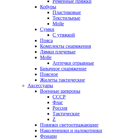
Ременные пряжки
Кобуры
Пластиковые
Текстильные
Molle
Сумки
С утяжкой
Пояса
Комплекты снаряжения
Лямки плечевые
Molle
Аптечки отрывные
Бивачное снаряжение
Поясное
Жилеты тактические
Аксессуары
Военные шевроны
СССР
Флаг
Россия
Тактические
Z
Повязки светоотражающие
Наколенники и налокотники
Фонари