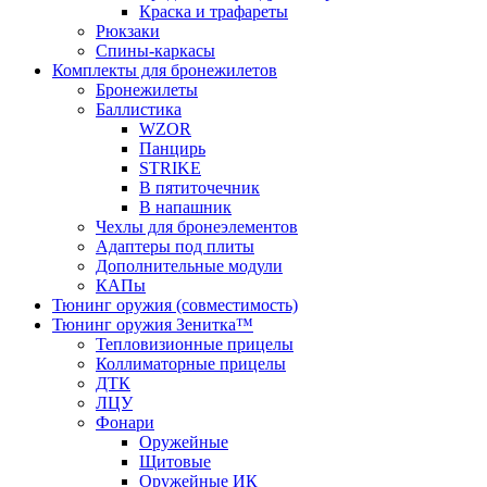
Краска и трафареты
Рюкзаки
Спины-каркасы
Комплекты для бронежилетов
Бронежилеты
Баллистика
WZOR
Панцирь
STRIKE
В пятиточечник
В напашник
Чехлы для бронеэлементов
Адаптеры под плиты
Дополнительные модули
КАПы
Тюнинг оружия (совместимость)
Тюнинг оружия Зенитка™
Тепловизионные прицелы
Коллиматорные прицелы
ДТК
ЛЦУ
Фонари
Оружейные
Щитовые
Оружейные ИК