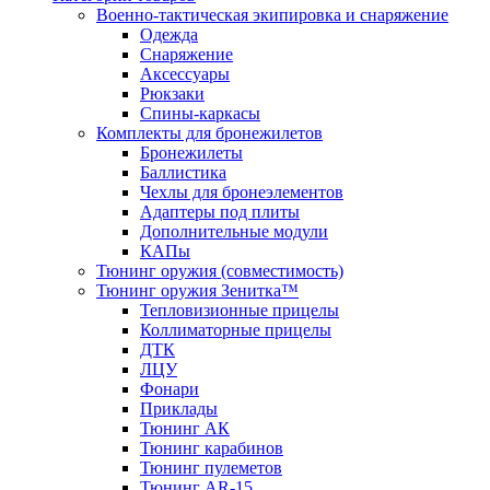
Военно-тактическая экипировка и снаряжение
Одежда
Снаряжение
Аксессуары
Рюкзаки
Спины-каркасы
Комплекты для бронежилетов
Бронежилеты
Баллистика
Чехлы для бронеэлементов
Адаптеры под плиты
Дополнительные модули
КАПы
Тюнинг оружия (совместимость)
Тюнинг оружия Зенитка™
Тепловизионные прицелы
Коллиматорные прицелы
ДТК
ЛЦУ
Фонари
Приклады
Тюнинг АК
Тюнинг карабинов
Тюнинг пулеметов
Тюнинг AR-15