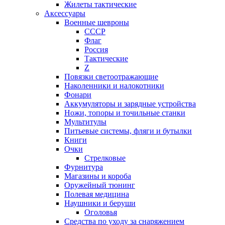
Жилеты тактические
Аксессуары
Военные шевроны
СССР
Флаг
Россия
Тактические
Z
Повязки светоотражающие
Наколенники и налокотники
Фонари
Аккумуляторы и зарядные устройства
Ножи, топоры и точильные станки
Мультитулы
Питьевые системы, фляги и бутылки
Книги
Очки
Стрелковые
Фурнитура
Магазины и короба
Оружейный тюнинг
Полевая медицина
Наушники и беруши
Оголовья
Средства по уходу за снаряжением