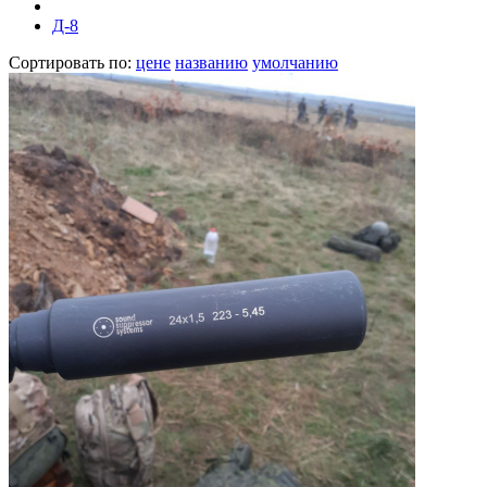
Д-8
Сортировать по:
цене
названию
умолчанию