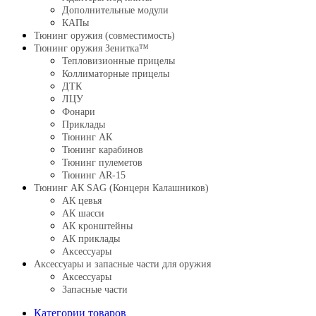
Дополнительные модули
КАПы
Тюнинг оружия (совместимость)
Тюнинг оружия Зенитка™
Тепловизионные прицелы
Коллиматорные прицелы
ДТК
ЛЦУ
Фонари
Приклады
Тюнинг АК
Тюнинг карабинов
Тюнинг пулеметов
Тюнинг AR-15
Тюнинг АК SAG (Концерн Калашников)
АК цевья
АК шасси
АК кронштейны
АК приклады
Аксессуары
Аксессуары и запасные части для оружия
Аксессуары
Запасные части
Категории товаров