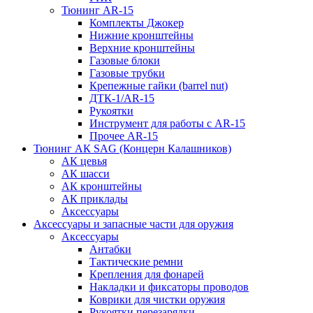
Тюнинг AR-15
Комплекты Джокер
Нижние кронштейны
Верхние кронштейны
Газовые блоки
Газовые трубки
Крепежные гайки (barrel nut)
ДТК-1/AR-15
Рукоятки
Инструмент для работы с AR-15
Прочее AR-15
Тюнинг АК SAG (Концерн Калашников)
АК цевья
АК шасси
АК кронштейны
АК приклады
Аксессуары
Аксессуары и запасные части для оружия
Аксессуары
Антабки
Тактические ремни
Крепления для фонарей
Накладки и фиксаторы проводов
Коврики для чистки оружия
Рукоятки перезарядки