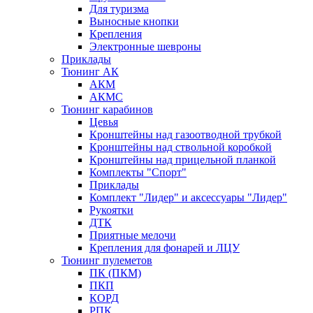
Для туризма
Выносные кнопки
Крепления
Электронные шевроны
Приклады
Тюнинг АК
АКМ
АКМС
Тюнинг карабинов
Цевья
Кронштейны над газоотводной трубкой
Кронштейны над ствольной коробкой
Кронштейны над прицельной планкой
Комплекты "Спорт"
Приклады
Комплект "Лидер" и аксессуары "Лидер"
Рукоятки
ДТК
Приятные мелочи
Крепления для фонарей и ЛЦУ
Тюнинг пулеметов
ПК (ПКМ)
ПКП
КОРД
РПК