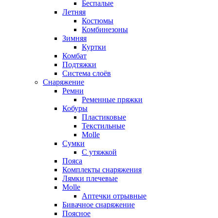
Беспалые
Летняя
Костюмы
Комбинезоны
Зимняя
Куртки
Комбат
Подтяжки
Система слоёв
Снаряжение
Ремни
Ременные пряжки
Кобуры
Пластиковые
Текстильные
Molle
Сумки
С утяжкой
Пояса
Комплекты снаряжения
Лямки плечевые
Molle
Аптечки отрывные
Бивачное снаряжение
Поясное