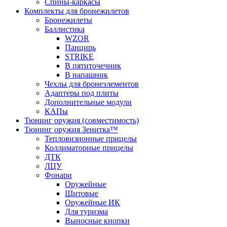
Спины-каркасы
Комплекты для бронежилетов
Бронежилеты
Баллистика
WZOR
Панцирь
STRIKE
В пятиточечник
В напашник
Чехлы для бронеэлементов
Адаптеры под плиты
Дополнительные модули
КАПы
Тюнинг оружия (совместимость)
Тюнинг оружия Зенитка™
Тепловизионные прицелы
Коллиматорные прицелы
ДТК
ЛЦУ
Фонари
Оружейные
Щитовые
Оружейные ИК
Для туризма
Выносные кнопки