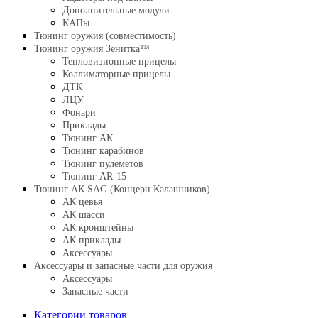
Дополнительные модули
КАПы
Тюнинг оружия (совместимость)
Тюнинг оружия Зенитка™
Тепловизионные прицелы
Коллиматорные прицелы
ДТК
ЛЦУ
Фонари
Приклады
Тюнинг АК
Тюнинг карабинов
Тюнинг пулеметов
Тюнинг AR-15
Тюнинг АК SAG (Концерн Калашников)
АК цевья
АК шасси
АК кронштейны
АК приклады
Аксессуары
Аксессуары и запасные части для оружия
Аксессуары
Запасные части
Категории товаров