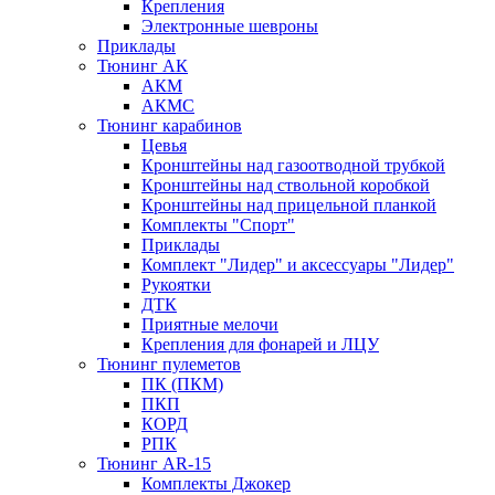
Крепления
Электронные шевроны
Приклады
Тюнинг АК
АКМ
АКМС
Тюнинг карабинов
Цевья
Кронштейны над газоотводной трубкой
Кронштейны над ствольной коробкой
Кронштейны над прицельной планкой
Комплекты "Спорт"
Приклады
Комплект "Лидер" и аксессуары "Лидер"
Рукоятки
ДТК
Приятные мелочи
Крепления для фонарей и ЛЦУ
Тюнинг пулеметов
ПК (ПКМ)
ПКП
КОРД
РПК
Тюнинг AR-15
Комплекты Джокер