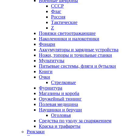
Военные шевроны
СССР
Флаг
Россия
Тактические
Z
Повязки светоотражающие
Наколенники и налокотники
Фонари
Аккумуляторы и зарядные устройства
Ножи, топоры и точильные станки
Мультитулы
Питьевые системы, фляги и бутылки
Книги
Очки
Стрелковые
Фурнитура
Магазины и короба
Оружейный тюнинг
Полевая медицина
Наушники и беруши
Оголовья
Средства по уходу за снаряжением
Краска и трафареты
Рюкзаки