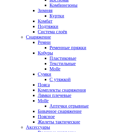
Комбинезоны
Зимняя
Куртки
Комбат
Подтяжки
Система слоёв
Снаряжение
Ремни
Ременные пряжки
Кобуры
Пластиковые
Текстильные
Molle
Сумки
С утяжкой
Пояса
Комплекты снаряжения
Лямки плечевые
Molle
Аптечки отрывные
Бивачное снаряжение
Поясное
Жилеты тактические
Аксессуары