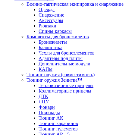
Военно-тактическая экипировка и снаряжение
Одежда
Снаряжение
Аксессуары
Рюкзаки
Спины-каркасы
Комплекты для бронежилетов
Бронежилеты
Баллистика
Чехлы для бронеэлементов
Адаптеры под плиты
Дополнительные модули
КАПы
Тюнинг оружия (совместимость)
Тюнинг оружия Зенитка™
Тепловизионные прицелы
Коллиматорные прицелы
ДТК
ЛЦУ
Фонари
Приклады
Тюнинг АК
Тюнинг карабинов
Тюнинг пулеметов
Тюнинг AR-15