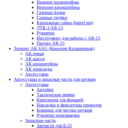
Нижние кронштейны
Верхние кронштейны
Газовые блоки
Газовые трубки
Крепежные гайки (barrel nut)
ДТК-1/AR-15
Рукоятки
Инструмент для работы с AR-15
Прочее AR-15
Тюнинг АК SAG (Концерн Калашников)
АК цевья
АК шасси
АК кронштейны
АК приклады
Аксессуары
Аксессуары и запасные части для оружия
Аксессуары
Антабки
Тактические ремни
Крепления для фонарей
Накладки и фиксаторы проводов
Коврики для чистки оружия
Рукоятки перезарядки
Запасные части
Запчасти для Б-33